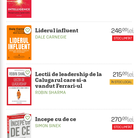
246
lei
.00
Liderul influent
favorite_border
DALE CARNEGIE
STOC LIMITAT
favorite_border
215
lei
.00
Lectii de leadership de la
Calugarul care si-a
ÎN STOC LOCAL
vandut Ferrari-ul
ROBIN SHARMA
favorite_border
270
lei
.00
Incepe cu de ce
SIMON SINEK
STOC LIMITAT