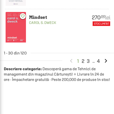
270
favorite_border
lei
.00
Mindset
CAROL S. DWECK
STOC LIMITAT
1 - 30 din 120


1
2
3
4
...
Descriere categorie:
Descoperă gama de Tehnici de
management din magazinul Cărturești! ⭐ Livrare în 24 de
ore · Împachetare gratuită · Peste 200,000 de produse în stoc!