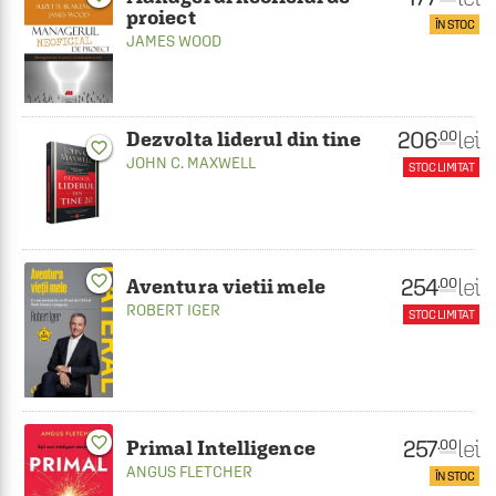
proiect
ÎN STOC
JAMES WOOD
206
lei
.00
Dezvolta liderul din tine
favorite_border
JOHN C. MAXWELL
STOC LIMITAT
favorite_border
254
lei
.00
Aventura vietii mele
ROBERT IGER
STOC LIMITAT
favorite_border
257
lei
.00
Primal Intelligence
ANGUS FLETCHER
ÎN STOC