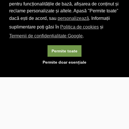
pentru funcționalitățile de bază, afișarea de conținut și
reclame personalizate și altele. Apasă "Permite toate"
dacă ești de acord, sau
personalizează
. Informații
suplimentare poți găsi în
Politica de cookies
și
Termenii de confidențialitate Google
.
Permite toate
×
Acest site folosește cookie-uri. Navigând în continuare, vă
Permite doar esențiale
exprimați acordul asupra folosirii cookie-urilor.
Aflați mai
multe.
Linkuri utile

DESPRE CARTURESTI.MD

DESPRE CĂRTUREȘTI

ASISTENȚĂ

LIVRARE IN LIBRĂRIE

COSTURI DE TRANSPORT