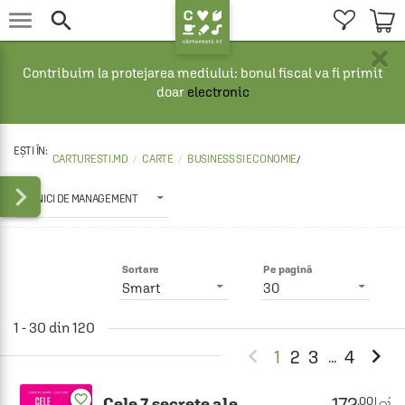


×
Contribuim la protejarea mediului: bonul fiscal va fi primit
doar
electronic
CARTURESTI.MD
CARTE
BUSINESS SI ECONOMIE
/

TEHNICI DE MANAGEMENT
Sortare
Pe pagină
Smart
30
1 - 30 din 120


1
2
3
4
...
favorite_border
172
lei
.00
Cele 7 secrete ale