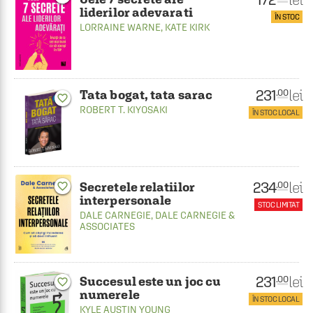
liderilor adevarati
ÎN STOC
LORRAINE WARNE
,
KATE KIRK
231
lei
.00
Tata bogat, tata sarac
favorite_border
ROBERT T. KIYOSAKI
ÎN STOC LOCAL
234
lei
.00
Secretele relatiilor
favorite_border
interpersonale
STOC LIMITAT
DALE CARNEGIE
,
DALE CARNEGIE &
ASSOCIATES
231
lei
.00
Succesul este un joc cu
favorite_border
numerele
ÎN STOC LOCAL
KYLE AUSTIN YOUNG