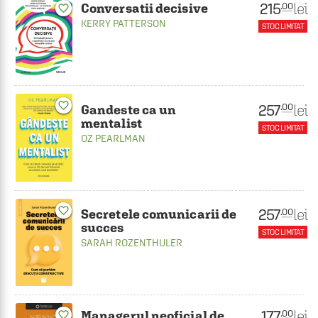
215
lei
.00
Conversatii decisive
favorite_border
KERRY PATTERSON
STOC LIMITAT
favorite_border
257
lei
.00
Gandeste ca un
mentalist
STOC LIMITAT
OZ PEARLMAN
favorite_border
257
lei
.00
Secretele comunicarii de
succes
STOC LIMITAT
SARAH ROZENTHULER
177
lei
.00
Managerul neoficial de
favorite_border