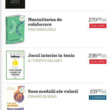
favorite_border
270
lei
.00
Mentalitatea de
colaborare
STOC LIMITAT
MADI RADULESCU
favorite_border
236
lei
.00
Jocul interior in tenis
W. TIMOTHY GALLWEY
STOC LIMITAT
favorite_border
231
lei
.00
Sase medalii ale valorii
EDWARD DE BONO
LA COMANDĂ