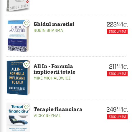
223
lei
.00
favorite_border
Ghidul maretiei
ROBIN SHARMA
STOC LIMITAT
favorite_border
211
lei
.00
All In - Formula
implicarii totale
STOC LIMITAT
MIKE MICHALOWICZ
favorite_border
249
lei
.00
Terapie financiara
VICKY REYNAL
STOC LIMITAT