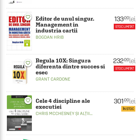
favorite_border
133
lei
.00
Editor de unul singur.
Management in
STOC LIMITAT
industria cartii
BOGDAN HRIB
232
lei
.00
Regula 10X: Singura
favorite_border
diferenta dintre succes si
STOC LIMITAT
esec
GRANT CARDONE
301
lei
.00
Cele 4 discipline ale
favorite_border
executiei
ÎN STOC
CHRIS MCCHESNEY
ȘI ALȚII...