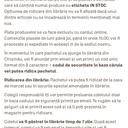
care să conțină numai produse cu
eticheta IN STOC
.
Opțiunea de ridicare din librărie nu va fi afișată dacă unul
dintre articole nu se încadrează în termenii menționați mai
sus.
Plata produselor se va face exclusiv cu cardul, online.
Comenzile plasate de luni până joi, până în orele 15.00, vor fi
procesate și expediate în aceeași zi de la sediul nostru.
În momentul în care pachetul va ajunge în librăria din
Chișinău, vei fi anunțat prin email și vei primi un cod unic
format din 8 caractere->
codul de securitate în baza căruia
vei putea ridica pachetul
.
Ridicarea din librărie:
Pachetul va putea fi ridicat de la casa
de marcat sau în locurile special amenajate în librărie.
Colegii responsabili îți vor permite preluarea coletului doar
în baza codului de siguranță primit pe email. Te rugăm să te
asiguri că ai primit acest cod și că îl poți prezenta în
magazin pentru ridicare.
Coletul
va fi păstrat în librărie timp de 7 zile
. După acest
interval, coletul va fi returnat la depozitul site și vei fi