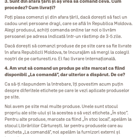
3. Sunt din afara țării și aș vrea să comand ceva. Cum
procedez? Cum livrați?
Poți plasa comenzi și din afara țării, dacă dorești să faci un
cadou unei persoane dragi, care se află în Republica Moldova.
Alegi produsul, achiți comanda online iar noi o livrăm
persoanei pe adresa indicată într-un răstimp de 3-5 zile.
Dacă dorești să comanzi produse de pe site care sa fie livrate
în afara Republicii Moldova, te încurajăm să mergi la colegii
noștri de pe carturesti.ro. Ei fac livrare internațională.
4. Am vrut să comand un produs pe site marcat ca fiind
disponibil „La comandă”, dar ulterior a dispărut. De ce?
Ca să-ți răspundem la întrebare, îți povestim acum puțin
despre diferitele etichete pe care le vezi aplicate produselor
pe site.
Noi avem pe site mai multe produse. Unele sunt stocul
propriu ale site-ului și la acestea o să vezi eticheta „În stoc”.
Pentru alte produse, marcate ca fiind „În stoc local”, apelăm la
stocul Librăriilor Cărturești. Iar pentru produsele care au
eticheta „La comandă”, noi apelăm la furnizori externi și