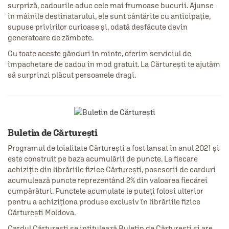
surpriză, cadourile aduc cele mai frumoase bucurii. Ajunse
în mâinile destinatarului, ele sunt cântărite cu anticipație,
supuse privirilor curioase și, odată desfăcute devin
generatoare de zâmbete.
Cu toate aceste gânduri în minte, oferim serviciul de
împachetare de cadou în mod gratuit. La Cărturești te ajutăm
să surprinzi plăcut persoanele dragi.
Buletin de Cărturești
Programul de loialitate Cărturești a fost lansat în anul 2021 și
este construit pe baza acumulării de puncte. La fiecare
achiziție din librăriile fizice Cărturești, posesorii de carduri
acumulează puncte reprezentând 2% din valoarea fiecărei
cumpărături. Punctele acumulate le puteți folosi ulterior
pentru a achiziționa produse exclusiv în librăriile fizice
Cărturești Moldova.
Cardul Cărturești se intitulează Buletin de Cărturești și are