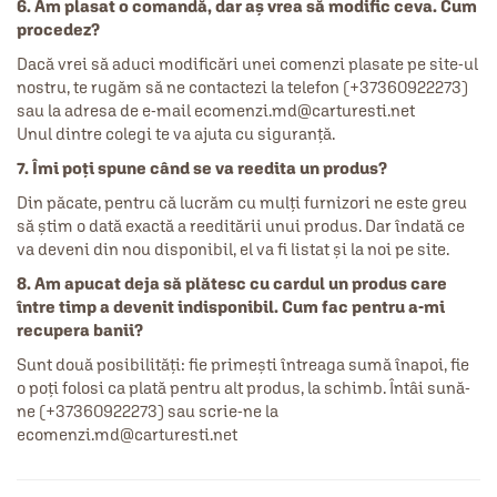
6. Am plasat o comandă, dar aș vrea să modific ceva. Cum
procedez?
Dacă vrei să aduci modificări unei comenzi plasate pe site-ul
nostru, te rugăm să ne contactezi la telefon (+37360922273)
sau la adresa de e-mail ecomenzi.md@carturesti.net
Unul dintre colegi te va ajuta cu siguranță.
7. Îmi poți spune când se va reedita un produs?
Din păcate, pentru că lucrăm cu mulți furnizori ne este greu
să știm o dată exactă a reeditării unui produs. Dar îndată ce
va deveni din nou disponibil, el va fi listat și la noi pe site.
8. Am apucat deja să plătesc cu cardul un produs care
între timp a devenit indisponibil. Cum fac pentru a-mi
recupera banii?
Sunt două posibilități: fie primești întreaga sumă înapoi, fie
o poți folosi ca plată pentru alt produs, la schimb. Întâi sună-
ne (+37360922273) sau scrie-ne la
ecomenzi.md@carturesti.net