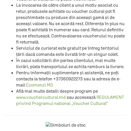
La invocarea de către client a unui motiv asociat cu
retur, produsele achitate cu voucher cultural pot fi
preschimbate cu produse din aceeași gamă și de
aceeași valoare. Nu se acordă rest. Diferența în plus nu
poate fi achitată în numerar sau card. Returul definitiv
nu se efectuează. Contravaloarea voucherului nu poate
fi returnată.
Serviciul de curierat este gratuit pe întreg teritoriul
țării dacă comanda este livrată într-un singur colet.
În cazul solicitării din partea clientului, mai multe
livrări, plata transportului se achita ramburs la livrare.
Pentru informații suplimentare și asistență, ne poți
contacta la telefon +37360922273 sau la adresa de e-
mail
Ecomenzi MD
Află mai multe detalii despre program pe
www.vouchercultural.md
sau accesează
REGULAMENT
privind Programul național „Voucher Cultural”