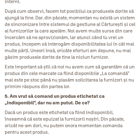
interni.
După cum observi, facem tot posibilul ca produsele dorite să
ajungă la tine. Dar, din păcate, momentan nu există un sistem
de sincronizare între sistemul de gestiune al Cărturești și cel
al furnizorilor la care apelăm. Noi avem multe surse din care
încercăm să ne aprovizionăm, iar atunci când tu vrei un
produs, începem să interogăm disponibilitatea lui în cât mai
multe părți. Uneori însă, oricâte eforturi am depune, nu mai
găsim produsele dorite de tine la niciun furnizor.
Este important să știi că noi nu avem cum să garantăm că un
produs din cele marcate ca fiind disponibile „La comandă”
mai este pe stoc până nu plasăm solicitarea la furnizori și nu
primim răspuns din partea lor.
5. Am vrut să comand un produs etichetat ca
„Indisponibil”, dar nu am putut. De ce?
Dacă un produs este etichetat ca fiind indisponibil,
înseamnă că este epuizat la furnizorii noștri. Din păcate,
oricât ne-am dori, nu putem onora momentan comanda
pentru acest produs.