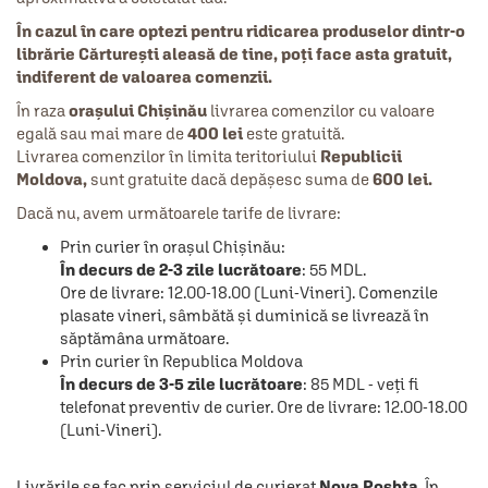
În cazul în care optezi pentru ridicarea produselor dintr-o
librărie Cărturești aleasă de tine, poți face asta gratuit,
indiferent de valoarea comenzii.
În raza
orașului Chișinău
livrarea comenzilor cu valoare
egală sau mai mare de
400 lei
este gratuită.
Livrarea comenzilor în limita teritoriului
Republicii
Moldova,
sunt gratuite dacă depășesc suma de
600 lei.
Dacă nu, avem următoarele tarife de livrare:
Prin curier în orașul Chișinău:
În decurs de 2-3 zile lucrătoare
: 55 MDL.
Ore de livrare: 12.00-18.00 (Luni-Vineri). Comenzile
plasate vineri, sâmbătă și duminică se livrează în
săptămâna următoare.
Prin curier în Republica Moldova
În decurs de 3-5 zile lucrătoare
: 85 MDL - veți fi
telefonat preventiv de curier. Ore de livrare: 12.00-18.00
(Luni-Vineri).
Livrările se fac prin serviciul de curierat
Nova Poshta
. În