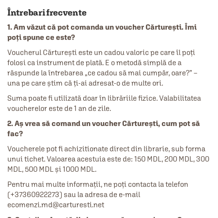
Întrebari frecvente
1. Am văzut că pot comanda un voucher Cărturești. Îmi
poți spune ce este?
Voucherul Cărturești este un cadou valoric pe care îl poți
folosi ca instrument de plată. E o metodă simplă de a
răspunde la întrebarea „ce cadou să mai cumpăr, oare?” –
una pe care știm că ți-ai adresat-o de multe ori.
Suma poate fi utilizată doar în librăriile fizice. Valabilitatea
voucherelor este de 1 an de zile.
2. Aș vrea să comand un voucher Cărturești, cum pot să
fac?
Voucherele pot fi achizitionate direct din librarie, sub forma
unui tichet. Valoarea acestuia este de: 150 MDL, 200 MDL, 300
MDL, 500 MDL și 1000 MDL.
Pentru mai multe informații, ne poți contacta la telefon
(+37360922273) sau la adresa de e-mail
ecomenzi.md@carturesti.net