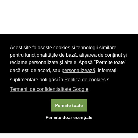
Acest site folosește cookies și tehnologii similare
pentru funcționalitățile de bază, afișarea de conținut și
reclame personalizate și altele. Apasă "Permite toate"
dacă ești de acord, sau
personalizează
. Informații
suplimentare poți găsi în
Politica de cookies
și
Termenii de confidențialitate Google
.
Permite toate
×
Acest site folosește cookie-uri. Navigând în continuare, vă
Permite doar esențiale
exprimați acordul asupra folosirii cookie-urilor.
Aflați mai
multe.
Linkuri utile