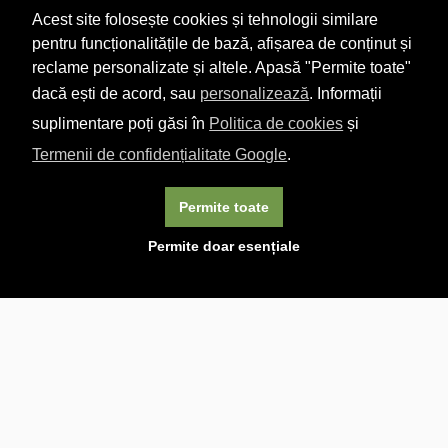
Acest site folosește cookies și tehnologii similare
pentru funcționalitățile de bază, afișarea de conținut și
reclame personalizate și altele. Apasă "Permite toate"
dacă ești de acord, sau
personalizează
. Informații
suplimentare poți găsi în
Politica de cookies
și
Termenii de confidențialitate Google
.
Permite toate
×
Acest site folosește cookie-uri. Navigând în continuare, vă
Permite doar esențiale
exprimați acordul asupra folosirii cookie-urilor.
Aflați mai
multe.
Linkuri utile

DESPRE CARTURESTI.MD

DESPRE CĂRTUREȘTI

ASISTENȚĂ

LIVRARE IN LIBRĂRIE