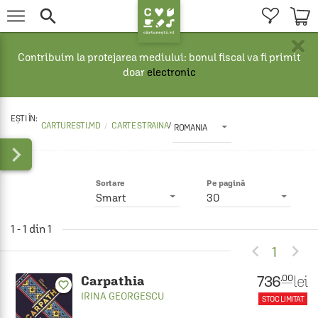


×
Contribuim la protejarea mediului: bonul fiscal va fi primit
doar
electronic
CARTURESTI.MD
CARTE STRAINA
/
ROMANIA

Sortare
Pe pagină
Smart
30
1 - 1 din 1


1
736
lei
.00
Carpathia
favorite_border
IRINA GEORGESCU
STOC LIMITAT