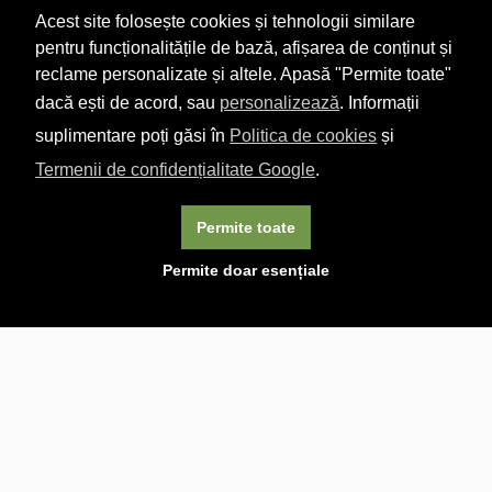
Acest site folosește cookies și tehnologii similare
pentru funcționalitățile de bază, afișarea de conținut și
reclame personalizate și altele. Apasă "Permite toate"
dacă ești de acord, sau
personalizează
. Informații
suplimentare poți găsi în
Politica de cookies
și
Termenii de confidențialitate Google
.
Permite toate
×
Acest site folosește cookie-uri. Navigând în continuare, vă
Permite doar esențiale
exprimați acordul asupra folosirii cookie-urilor.
Aflați mai
multe.
Linkuri utile

DESPRE CARTURESTI.MD

DESPRE CĂRTUREȘTI

ASISTENȚĂ

LIVRARE IN LIBRĂRIE