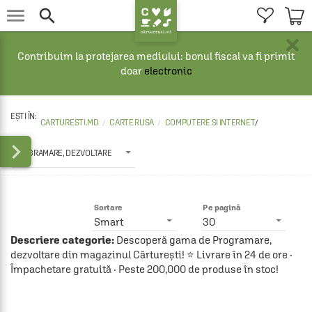


×
Contribuim la protejarea mediului: bonul fiscal va fi primit
doar
electronic
CARTURESTI.MD
CARTE RUSA
COMPUTERE SI INTERNET
/

PROGRAMARE, DEZVOLTARE
Sortare
Pe pagină
Smart
30
Descriere categorie:
Descoperă gama de Programare,
dezvoltare din magazinul Cărturești! ⭐ Livrare în 24 de ore ·
Împachetare gratuită · Peste 200,000 de produse în stoc!