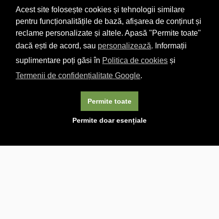
Acest site folosește cookies și tehnologii similare
pentru funcționalitățile de bază, afișarea de conținut și
reclame personalizate și altele. Apasă "Permite toate"
dacă ești de acord, sau
personalizează
. Informații
suplimentare poți găsi în
Politica de cookies
și
Termenii de confidențialitate Google
.
Permite toate
×
Acest site folosește cookie-uri. Navigând în continuare, vă
Permite doar esențiale
exprimați acordul asupra folosirii cookie-urilor.
Aflați mai
multe.
Linkuri utile

DESPRE CARTURESTI.MD

DESPRE CĂRTUREȘTI

ASISTENȚĂ

LIVRARE IN LIBRĂRIE