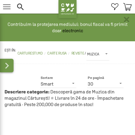


×
Contribuim la protejarea mediului: bonul fiscal va fi primit
doar
electronic
CARTURESTI.MD
CARTE RUSA
REVISTE 
/
MUZICA

Sortare
Pe pagină
Smart
30
Descriere categorie:
Descoperă gama de Muzica din
magazinul Cărturești! ⭐ Livrare în 24 de ore · Împachetare
gratuită · Peste 200,000 de produse în stoc!