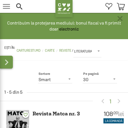


×
Contribuim la protejarea mediului: bonul fiscal va fi primit
doar
electronic
CARTURESTI.MD
CARTE
REVISTE 
/
LITERATURA

Sortare
Pe pagină
Smart
30
1 - 5 din 5


1
108
lei
.00
Revista Matca nr. 3
favorite_border
LA COMANDĂ