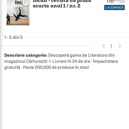
116
lei
Iocan - revista de proza
favorite_border
scurta anul 1 / nr. 2
LA COMANDĂ
1 - 5 din 5


1
Descriere categorie:
Descoperă gama de Literatura din
magazinul Cărturești! ⭐ Livrare în 24 de ore · Împachetare
gratuită · Peste 200,000 de produse în stoc!