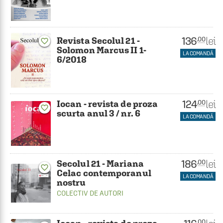
136
lei
.00
Revista Secolul 21 -
favorite_border
Solomon Marcus II 1-
LA COMANDĂ
6/2018
124
lei
.00
Iocan - revista de proza
favorite_border
scurta anul 3 / nr. 6
LA COMANDĂ
186
lei
.00
Secolul 21 - Mariana
favorite_border
Celac contemporanul
LA COMANDĂ
nostru
COLECTIV DE AUTORI
.00