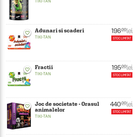
TIKI-TAN
196
lei
.00
Adunari si scaderi
favorite_border
TIKI-TAN
STOC LIMITAT
195
lei
.00
Fractii
favorite_border
TIKI-TAN
STOC LIMITAT
440
lei
.00
Joc de societate - Orasul
favorite_border
animalelor
STOC LIMITAT
TIKI-TAN