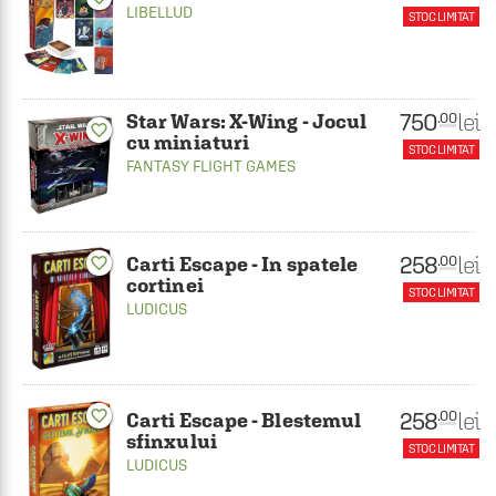
LIBELLUD
STOC LIMITAT
750
lei
.00
Star Wars: X-Wing - Jocul
favorite_border
cu miniaturi
STOC LIMITAT
FANTASY FLIGHT GAMES
258
lei
.00
Carti Escape - In spatele
favorite_border
cortinei
STOC LIMITAT
LUDICUS
258
favorite_border
lei
.00
Carti Escape - Blestemul
sfinxului
STOC LIMITAT
LUDICUS