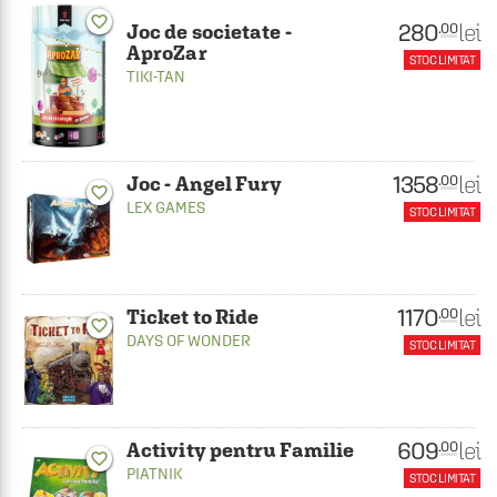
favorite_border
280
lei
.00
Joc de societate -
AproZar
STOC LIMITAT
TIKI-TAN
1358
lei
.00
Joc - Angel Fury
favorite_border
LEX GAMES
STOC LIMITAT
1170
lei
.00
Ticket to Ride
favorite_border
DAYS OF WONDER
STOC LIMITAT
609
lei
.00
Activity pentru Familie
favorite_border
PIATNIK
STOC LIMITAT