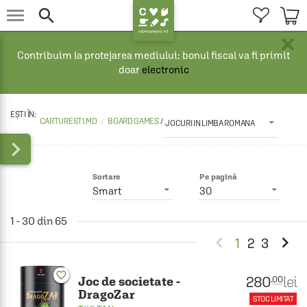


×
Contribuim la protejarea mediului: bonul fiscal va fi primit
doar
electronic
CARTURESTI.MD
BOARD GAMES 
/
JOCURI IN LIMBA ROMANA

Sortare
Pe pagină
Smart
30
1 - 30 din 65


1
2
3
favorite_border
280
lei
.00
Joc de societate -
DragoZar
STOC LIMITAT