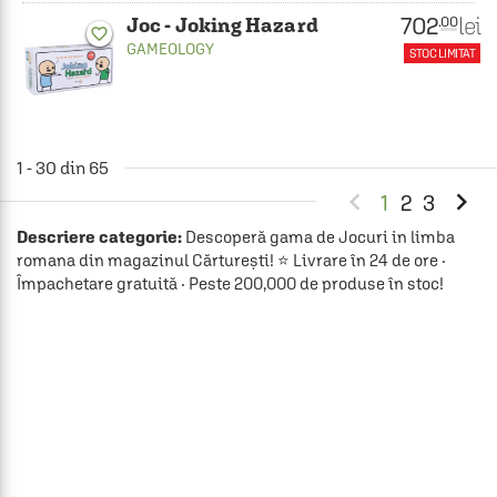
702
lei
.00
Joc - Joking Hazard
favorite_border
GAMEOLOGY
STOC LIMITAT
1 - 30 din 65


1
2
3
Descriere categorie:
Descoperă gama de Jocuri in limba
romana din magazinul Cărturești! ⭐ Livrare în 24 de ore ·
Împachetare gratuită · Peste 200,000 de produse în stoc!