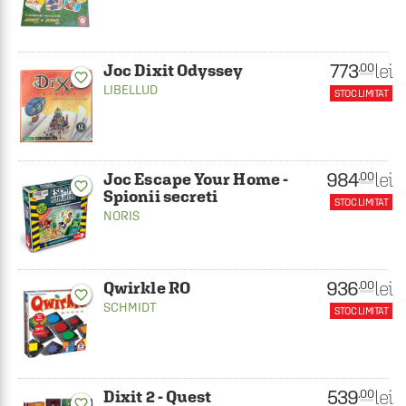
773
lei
.00
Joc Dixit Odyssey
favorite_border
LIBELLUD
STOC LIMITAT
984
lei
.00
Joc Escape Your Home -
favorite_border
Spionii secreti
STOC LIMITAT
NORIS
936
lei
.00
Qwirkle RO
favorite_border
SCHMIDT
STOC LIMITAT
539
lei
.00
Dixit 2 - Quest
favorite_border