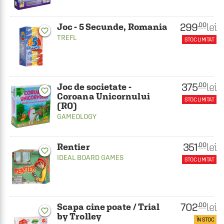
299
lei
.00
Joc - 5 Secunde, Romania
favorite_border
TREFL
STOC LIMITAT
375
lei
.00
Joc de societate -
favorite_border
Coroana Unicornului
STOC LIMITAT
(RO)
GAMEOLOGY
351
lei
.00
Rentier
favorite_border
IDEAL BOARD GAMES
STOC LIMITAT
702
lei
.00
Scapa cine poate / Trial
favorite_border
by Trolley
ÎN STOC