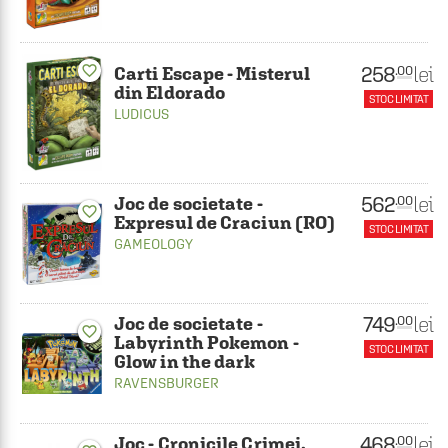
258
lei
favorite_border
.00
Carti Escape - Misterul
din Eldorado
STOC LIMITAT
LUDICUS
562
lei
.00
Joc de societate -
favorite_border
Expresul de Craciun (RO)
STOC LIMITAT
GAMEOLOGY
749
lei
.00
Joc de societate -
favorite_border
Labyrinth Pokemon -
STOC LIMITAT
Glow in the dark
RAVENSBURGER
468
lei
.00
Joc - Cronicile Crimei.