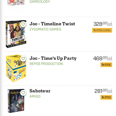
GAMEOLOGY
328
lei
.00
Joc - Timeline Twist
favorite_border
ZYGOMATIC GAMES
ÎN STOC LOCAL
468
lei
.00
Joc - Time's Up Party
favorite_border
REPOS PRODUCTION
ÎN STOC
281
lei
.00
Saboteur
favorite_border
AMIGO
ÎN STOC