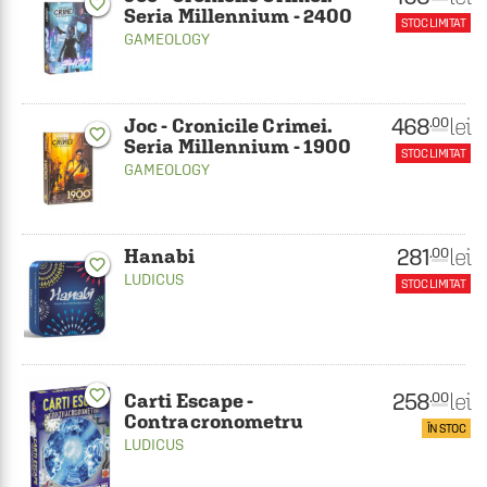
favorite_border
Seria Millennium - 2400
STOC LIMITAT
GAMEOLOGY
468
lei
.00
Joc - Cronicile Crimei.
favorite_border
Seria Millennium - 1900
STOC LIMITAT
GAMEOLOGY
281
lei
.00
Hanabi
favorite_border
LUDICUS
STOC LIMITAT
favorite_border
258
lei
.00
Carti Escape -
Contracronometru
ÎN STOC
LUDICUS