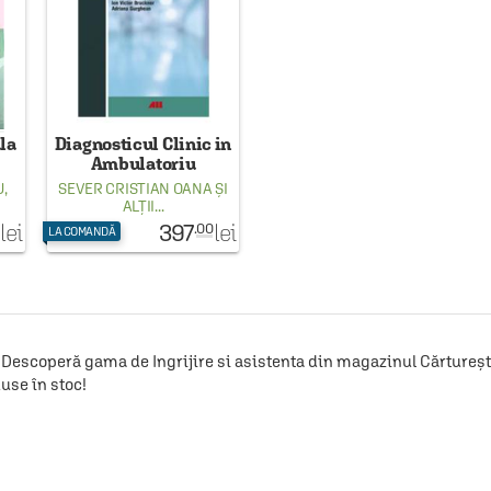
la
Diagnosticul Clinic in
Ambulatoriu
U
,
SEVER CRISTIAN OANA
ȘI
ALȚII...
397
lei
lei
.00
LA COMANDĂ
Descoperă gama de Ingrijire si asistenta din magazinul Cărturești!
use în stoc!