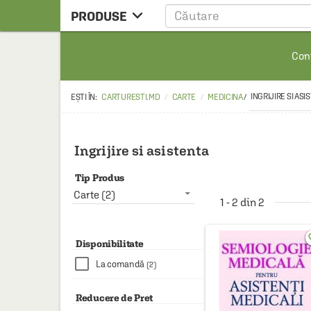

PRODUSE
CARTE
Cont
CARTE STRAINA
CARTE RUSA
INGRIJIRE SI ASI
CARTURESTI.MD
CARTE
MEDICINA
/
RAFTURI ALESE
MANGA
Ingrijire si asistenta
SCOLARESTI
Tip Produs
MUZICA
Carte (2)
1 - 2 din 2
HOME & DECO
favo
FILM
Disponibilitate
La comandă
(2)
PAPETARIE
CEAI & ACCESORII
Reducere de Pret