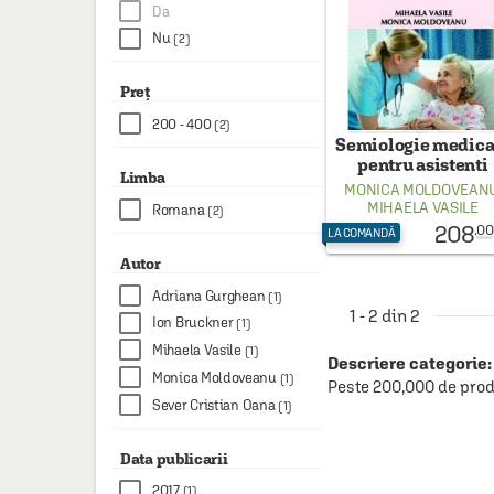
HAINE SI ACCESORII
Da
Nu
(2)
BOARD GAMES
JOCURI SI JUCARII
Preț
200 - 400
(2)
PLAYGROUND
Semiologie medica
pentru asistenti
COSMETICE
Limba
medicali
MONICA MOLDOVEAN
DISNEY
MIHAELA VASILE
Romana
(2)
208
.00
LA COMANDĂ
CURSURI LIMBI STRAINE
Autor
PROMOȚII ȘI SELECȚII
Adriana Gurghean
(1)
1 - 2 din 2
Ion Bruckner
(1)
Mihaela Vasile
(1)
Descriere categorie:
Monica Moldoveanu
(1)
Peste 200,000 de prod
Sever Cristian Oana
(1)
Data publicarii
2017
(1)