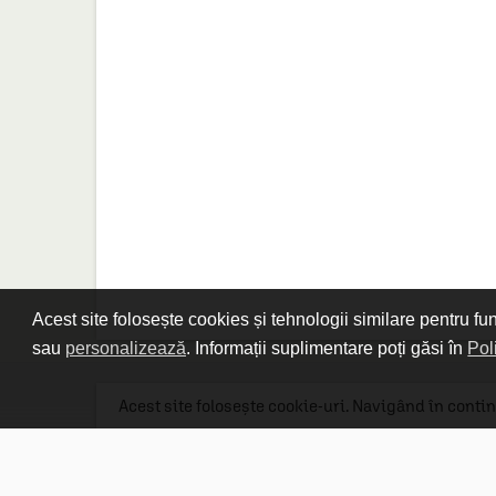
Acest site folosește cookies și tehnologii similare pentru fu
sau
personalizează
. Informații suplimentare poți găsi în
Pol
Acest site folosește cookie-uri. Navigând în contin
Linkuri utile

DESPRE CARTURESTI.MD