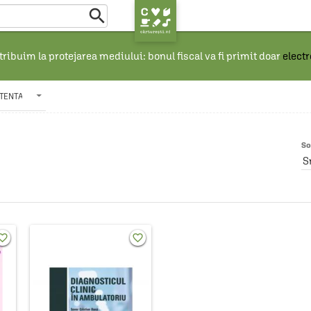

ribuim la protejarea mediului: bonul fiscal va fi primit doar
elect
STENTA
So
S
rite_border
favorite_border