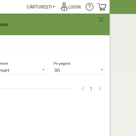
COȘUL TĂU
CĂRTUREȘTI
LOGIN
×
ronic
rtare
Pe pagină
mart
30


1