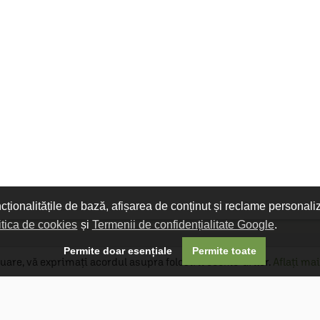
ncționalitățile de bază, afișarea de conținut și reclame personali
itica de cookies
și
Termenii de confidențialitate Google
.

Permite doar esențiale
Permite toate
uare, vă exprimați acordul asupra folosirii cookie-urilor.
Aflați mai
Livrare gratuită
Livrarea comenzilor este gratuită dacă
produsele livrate într-un singur colet depășesc