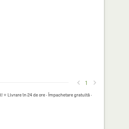


1
 ⭐ Livrare în 24 de ore · Împachetare gratuită ·