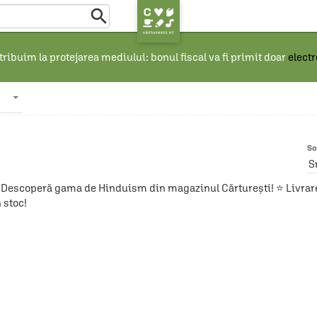

ribuim la protejarea mediului: bonul fiscal va fi primit doar
elect
So
S
Descoperă gama de Hinduism din magazinul Cărturești! ⭐ Livrare î
 stoc!