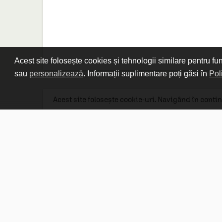
Acest site folosește cookies și tehnologii similare pentru fu
sau
personalizează
. Informații suplimentare poți găsi în
Pol
Acest site folosește cookie-uri. Navigând în contin
Linkuri utile

DESPRE CARTURESTI.MD

DESPRE CĂRTUREȘTI

ASISTENȚĂ

LIVRARE IN LIBRĂRIE

COSTURI DE TRANSPORT

POLITICA DE CONFIDENȚIALITATE