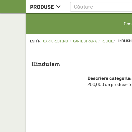

PRODUSE
CARTE
Cont
CARTE STRAINA
CARTE RUSA
HINDUISM
CARTURESTI.MD
CARTE STRAINA
RELIGIE
/
RAFTURI ALESE
MANGA
Hinduism
SCOLARESTI
Descriere categorie:
MUZICA
200,000 de produse în
HOME & DECO
FILM
PAPETARIE
CEAI & ACCESORII