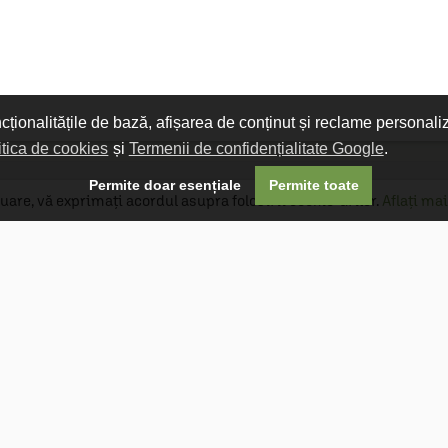
ncționalitățile de bază, afișarea de conținut și reclame personali
itica de cookies
și
Termenii de confidențialitate Google
.

Permite doar esențiale
Permite toate
uare, vă exprimați acordul asupra folosirii cookie-urilor.
Aflați mai
Livrare gratuită
Livrarea comenzilor este gratuită dacă
produsele livrate într-un singur colet depășesc
valoarea de 400 MDL în orașul Chișinău și 600
MDL în restul Republicii Moldova.
Follow Us