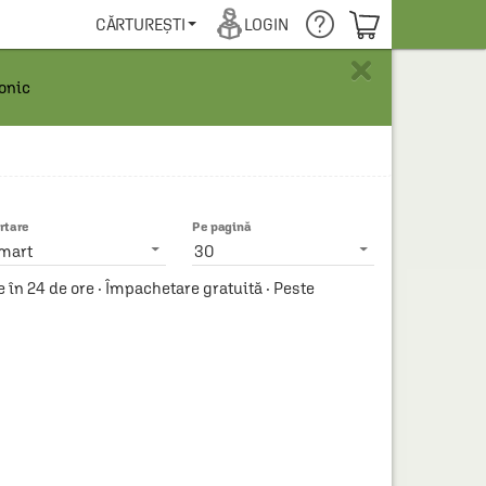
COȘUL TĂU
CĂRTUREȘTI
LOGIN
×
ronic
rtare
Pe pagină
mart
30
n 24 de ore · Împachetare gratuită · Peste