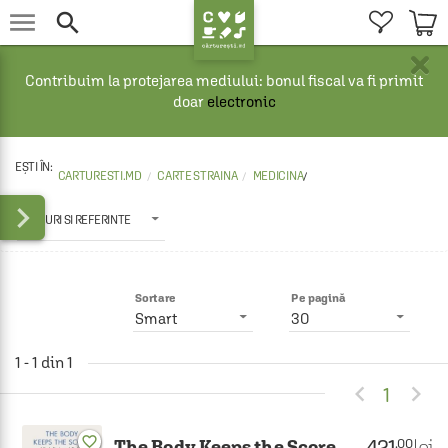


×
Contribuim la protejarea mediului: bonul fiscal va fi primit
doar
electronic
CARTURESTI.MD
CARTE STRAINA
MEDICINA
/

GHIDURI SI REFERINTE
Sortare
Pe pagină
Smart
30
1 - 1 din 1


1
favorite_border
421
lei
.00
The Body Keeps the Score