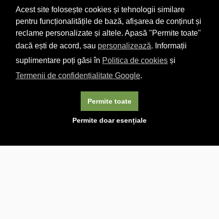
Acest site folosește cookies și tehnologii similare
pentru funcționalitățile de bază, afișarea de conținut și
reclame personalizate și altele. Apasă "Permite toate"
dacă ești de acord, sau
personalizează
. Informații
suplimentare poți găsi în
Politica de cookies
și
Termenii de confidențialitate Google
.
Permite toate
×
Acest site folosește cookie-uri. Navigând în continuare, vă
Permite doar esențiale
exprimați acordul asupra folosirii cookie-urilor.
Aflați mai
multe.
Linkuri utile

DESPRE CARTURESTI.MD

DESPRE CĂRTUREȘTI

ASISTENȚĂ

LIVRARE IN LIBRĂRIE