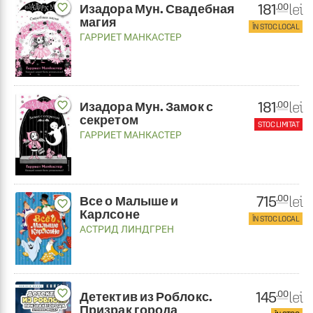
181
lei
.00
favorite_border
Изадора Мун. Свадебная
магия
ÎN STOC LOCAL
ГАРРИЕТ МАНКАСТЕР
181
lei
.00
favorite_border
Изадора Мун. Замок с
секретом
STOC LIMITAT
ГАРРИЕТ МАНКАСТЕР
715
lei
.00
Все о Малыше и
favorite_border
Карлсоне
ÎN STOC LOCAL
АСТРИД ЛИНДГРЕН
favorite_border
145
lei
.00
Детектив из Роблокс.
Призрак города