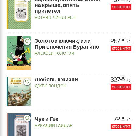
на крыше, опять
STOC LIMITAT
прилетел
АСТРИД ЛИНДГРЕН
257
lei
.00
Золотои ключик, или
favorite_border
Приключения Буратино
STOC LIMITAT
АЛЕКСЕИ ТОЛСТОИ
327
lei
.00
Любовь к жизни
favorite_border
ДЖЕК ЛОНДОН
STOC LIMITAT
72
lei
.00
favorite_border
Чук и Гек
АРКАДИИ ГАИДАР
STOC LIMITAT