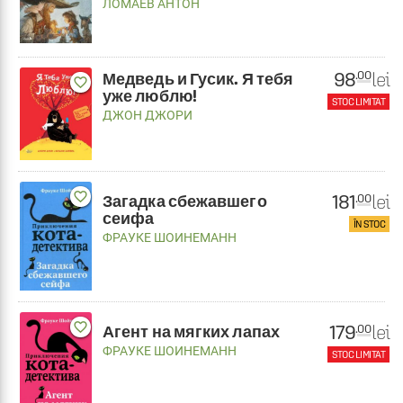
ЛОМАЕВ АНТОН
98
lei
.00
Медведь и Гусик. Я тебя
favorite_border
уже люблю!
STOC LIMITAT
ДЖОН ДЖОРИ
favorite_border
181
lei
.00
Загадка сбежавшего
сеифа
ÎN STOC
ФРАУКЕ ШОИНЕМАНН
favorite_border
179
lei
.00
Агент на мягких лапах
ФРАУКЕ ШОИНЕМАНН
STOC LIMITAT