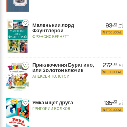
favorite_border
93
lei
.00
Маленькии лорд
Фаунтлерои
ÎN STOC LOCAL
ФРЭНСИС БЕРНЕТТ
272
lei
.00
Приключения Буратино,
favorite_border
или Золотои ключик
ÎN STOC LOCAL
АЛЕКСЕИ ТОЛСТОИ
135
lei
.00
Умка ищет друга
favorite_border
ГРИГОРИИ ВОЛКОВ
ÎN STOC LOCAL