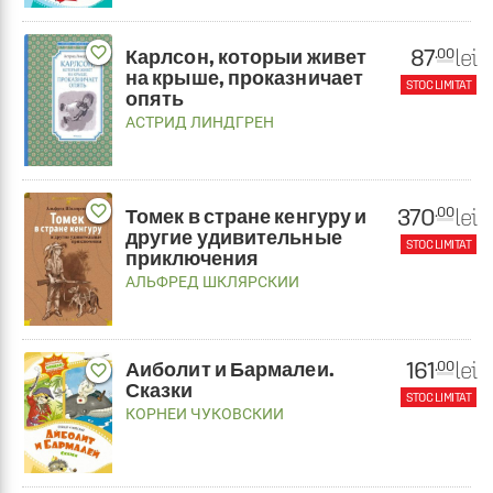
favorite_border
87
lei
.00
Карлсон, которыи живет
на крыше, проказничает
STOC LIMITAT
опять
АСТРИД ЛИНДГРЕН
favorite_border
370
lei
.00
Томек в стране кенгуру и
другие удивительные
STOC LIMITAT
приключения
АЛЬФРЕД ШКЛЯРСКИИ
161
lei
.00
Аиболит и Бармалеи.
favorite_border
Сказки
STOC LIMITAT
КОРНЕИ ЧУКОВСКИИ