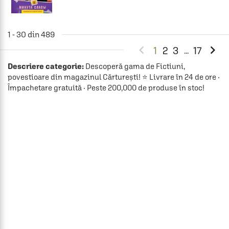
1 - 30 din 489


1
2
3
17
...
Descriere categorie:
Descoperă gama de Fictiuni,
povestioare din magazinul Cărturești! ⭐ Livrare în 24 de ore ·
Împachetare gratuită · Peste 200,000 de produse în stoc!