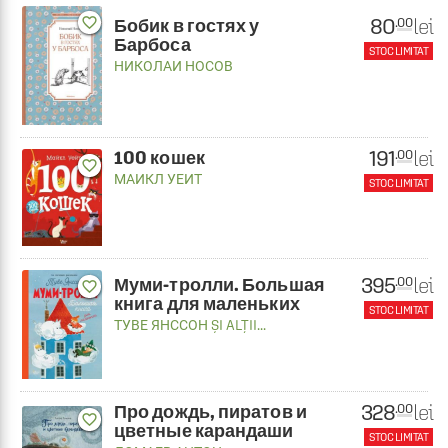
80
favorite_border
lei
.00
Бобик в гостях у
Барбоса
STOC LIMITAT
НИКОЛАИ НОСОВ
191
lei
.00
100 кошек
favorite_border
МАИКЛ УЕИТ
STOC LIMITAT
395
lei
.00
Муми-тролли. Большая
favorite_border
книга для маленьких
STOC LIMITAT
ТУВЕ ЯНССОН
ȘI ALȚII...
328
lei
.00
Про дождь, пиратов и
favorite_border
цветные карандаши
STOC LIMITAT