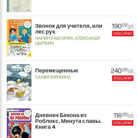
favorite_border
190
lei
.00
Звонок для учителя, или
лес рук
STOC LIMITAT
НАРИНЭ АБГАРЯН
,
АЛЕКСАНДР
ЦЫПКИН
favorite_border
240
lei
.00
Перемещенные
САНИЯ БИККИНА
STOC LIMITAT
favorite_border
116
lei
.00
Дневник Бекона из
Роблокс. Минута славы.
STOC LIMITAT
Книга 4