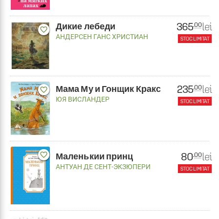
365
lei
.00
Дикие лебеди
favorite_border
АНДЕРСЕН ГАНС ХРИСТИАН
STOC LIMITAT
235
lei
.00
Мама Му и Гонщик Кракс
favorite_border
ЮЯ ВИСЛАНДЕР
STOC LIMITAT
80
favorite_border
lei
.00
Маленькии принц
АНТУАН ДЕ СЕНТ-ЭКЗЮПЕРИ
STOC LIMITAT