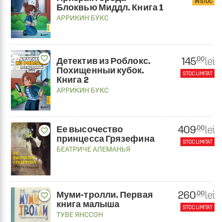
ÎN STOC
Блоквью Миддл. Книга 1
АРРИКИН БУКС
favorite_border
145
lei
.00
Детектив из Роблокс.
Похищенныи кубок.
STOC LIMITAT
Книга 2
АРРИКИН БУКС
409
lei
.00
Ее высочество
favorite_border
принцесса Грязефина
STOC LIMITAT
БЕАТРИЧЕ АЛЕМАНЬЯ
260
lei
.00
Муми-тролли. Первая
favorite_border
книга малыша
STOC LIMITAT
ТУВЕ ЯНССОН