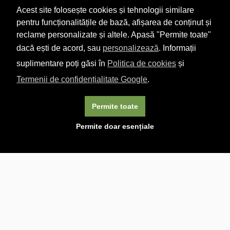
Acest site folosește cookies și tehnologii similare
pentru funcționalitățile de bază, afișarea de conținut și
reclame personalizate și altele. Apasă "Permite toate"
dacă ești de acord, sau
personalizează
. Informații
suplimentare poți găsi în
Politica de cookies
și
Termenii de confidențialitate Google
.
Permite toate
×
Acest site folosește cookie-uri. Navigând în continuare, vă
Permite doar esențiale
exprimați acordul asupra folosirii cookie-urilor.
Aflați mai
multe.
Linkuri utile

DESPRE CARTURESTI.MD

DESPRE CĂRTUREȘTI

ASISTENȚĂ

LIVRARE IN LIBRĂRIE