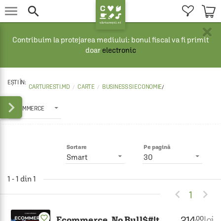


×
Contribuim la protejarea mediului: bonul fiscal va fi primit
doar
electronic
CARTURESTI.MD
CARTE
BUSINESS SI ECONOMIE
/

E-COMMERCE
Sortare
Pe pagină
Smart
30
1 - 1 din 1


1
favorite_border
214
lei
.00
Ecommerce. No Bull$#!t