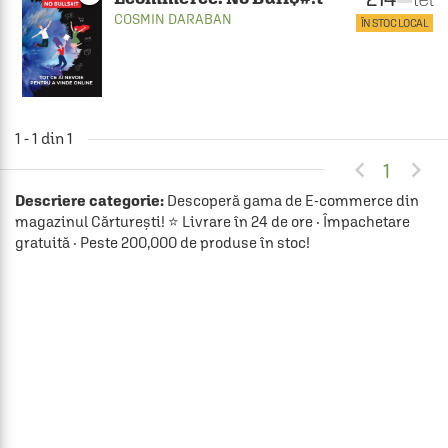
COSMIN DARABAN
ÎN STOC LOCAL
1 - 1 din 1


1
Descriere categorie:
Descoperă gama de E-commerce din
magazinul Cărturești! ⭐ Livrare în 24 de ore · Împachetare
gratuită · Peste 200,000 de produse în stoc!