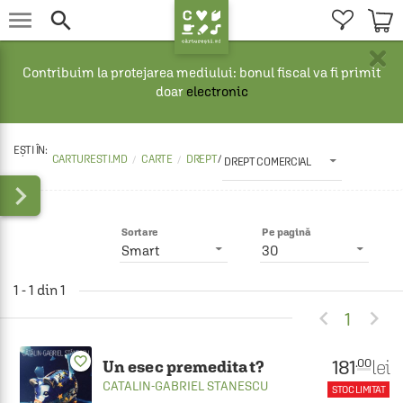


×
Contribuim la protejarea mediului: bonul fiscal va fi primit
doar
electronic
CARTURESTI.MD
CARTE
DREPT
/
DREPT COMERCIAL

Sortare
Pe pagină
Smart
30
1 - 1 din 1


1
favorite_border
181
lei
.00
Un esec premeditat?
CATALIN-GABRIEL STANESCU
STOC LIMITAT