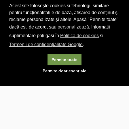
Acest site folosește cookies și tehnologii similare
pentru funcționalitățile de bază, afișarea de conținut și
reclame personalizate și altele. Apasă "Permite toate"
dacă ești de acord, sau
personalizează
. Informații
suplimentare poți găsi în
Politica de cookies
și
Termenii de confidențialitate Google
.
Permite toate
×
Acest site folosește cookie-uri. Navigând în continuare, vă
Permite doar esențiale
exprimați acordul asupra folosirii cookie-urilor.
Aflați mai
multe.
Linkuri utile

DESPRE CARTURESTI.MD

DESPRE CĂRTUREȘTI

ASISTENȚĂ

LIVRARE IN LIBRĂRIE