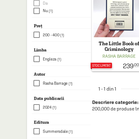
HAINE SI ACCESORII
Da
Nu
(1)
BOARD GAMES
JOCURI SI JUCARII
Preț
200 - 400
(1)
PLAYGROUND
The Little Book o
COSMETICE
Criminology
Limba
RASHA BARRAGE
DISNEY
Engleza
(1)
239
.00
STOC LIMITAT
CURSURI LIMBI STRAINE
Autor
PROMOȚII ȘI SELECȚII
Rasha Barrage
(1)
1 - 1 din 1
Data publicarii
Descriere categorie:
2024
(1)
200,000 de produse în
Editura
Summersdale
(1)