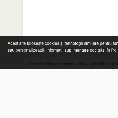
Acest site folosește cookies și tehnologii similare pentru fu
sau
personalizează
. Informații suplimentare poți găsi în
Pol
Acest site folosește cookie-uri. Navigând în contin
Linkuri utile

DESPRE CARTURESTI.MD

DESPRE CĂRTUREȘTI

ASISTENȚĂ

LIVRARE IN LIBRĂRIE

COSTURI DE TRANSPORT