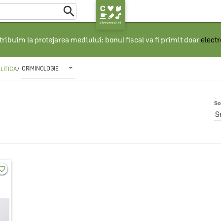

ribuim la protejarea mediului: bonul fiscal va fi primit doar
elect
CRIMINOLOGIE
OLITICA
/
So
S
rite_border