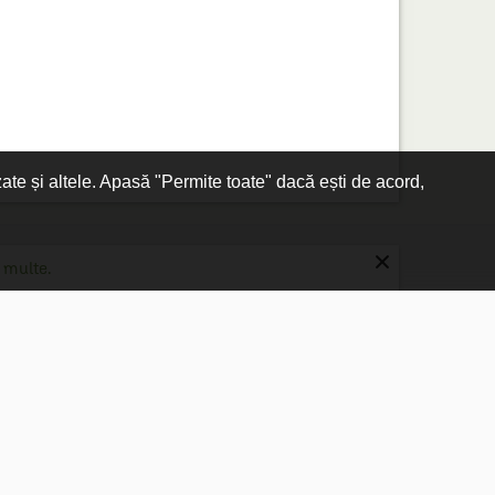
zate și altele. Apasă "Permite toate" dacă ești de acord,
×
 multe.