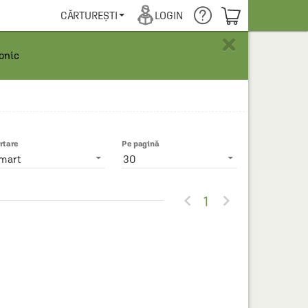
COȘUL TĂU
CĂRTUREȘTI
LOGIN
×
ronic
rtare
Pe pagină
mart
30


1