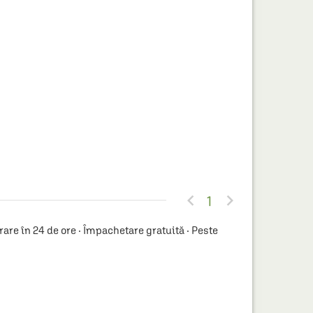


1
re în 24 de ore · Împachetare gratuită · Peste