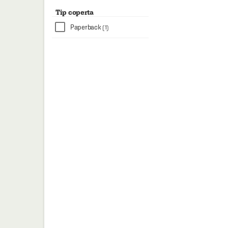
Tip coperta
Paperback
(1)