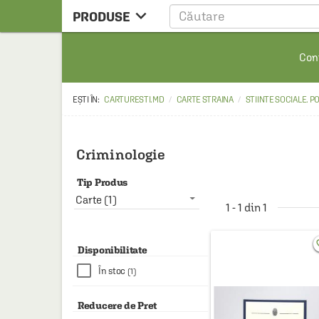

PRODUSE
CARTE
Cont
CARTE STRAINA
CARTE RUSA
CARTURESTI.MD
CARTE STRAINA
STIINTE SOCIALE. P
RAFTURI ALESE
MANGA
Criminologie
SCOLARESTI
Tip Produs
MUZICA
Carte (1)
1 - 1 din 1
HOME & DECO
favo
FILM
Disponibilitate
În stoc
(1)
PAPETARIE
CEAI & ACCESORII
Reducere de Pret