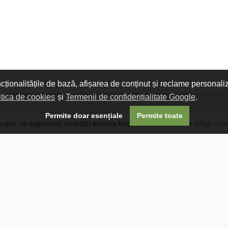
ncționalitățile de bază, afișarea de conținut și reclame personali
itica de cookies
și
Termenii de confidențialitate Google
.

Permite doar esențiale
Permite toate
uare, vă exprimați acordul asupra folosirii cookie-urilor.
Aflați mai
Livrare gratuită
Livrarea comenzilor este gratuită dacă
produsele livrate într-un singur colet depășesc
valoarea de 400 MDL în orașul Chișinău și 600
MDL în restul Republicii Moldova.
Follow Us