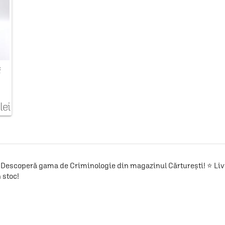
f
lei
Descoperă gama de Criminologie din magazinul Cărturești! ⭐ Livra
 stoc!