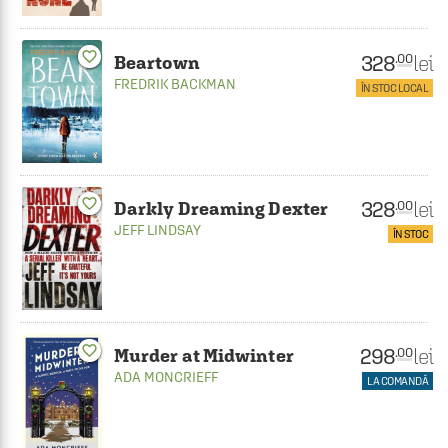
favorite_border
328
lei
.00
Beartown
FREDRIK BACKMAN
ÎN STOC LOCAL
favorite_border
328
lei
.00
Darkly Dreaming Dexter
JEFF LINDSAY
ÎN STOC
favorite_border
298
lei
.00
Murder at Midwinter
ADA MONCRIEFF
LA COMANDĂ