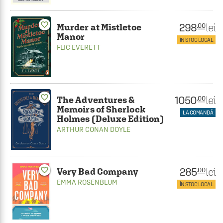
favorite_border
298
lei
.00
Murder at Mistletoe
Manor
ÎN STOC LOCAL
FLIC EVERETT
favorite_border
1050
lei
.00
The Adventures &
Memoirs of Sherlock
LA COMANDĂ
Holmes (Deluxe Edition)
ARTHUR CONAN DOYLE
285
favorite_border
lei
.00
Very Bad Company
EMMA ROSENBLUM
ÎN STOC LOCAL