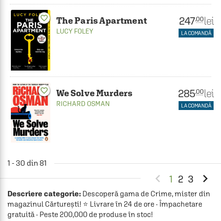
favorite_border
247
lei
.00
The Paris Apartment
LUCY FOLEY
LA COMANDĂ
favorite_border
285
lei
.00
We Solve Murders
RICHARD OSMAN
LA COMANDĂ
1 - 30 din 81


1
2
3
Descriere categorie:
Descoperă gama de Crime, mister din
magazinul Cărturești! ⭐ Livrare în 24 de ore · Împachetare
gratuită · Peste 200,000 de produse în stoc!