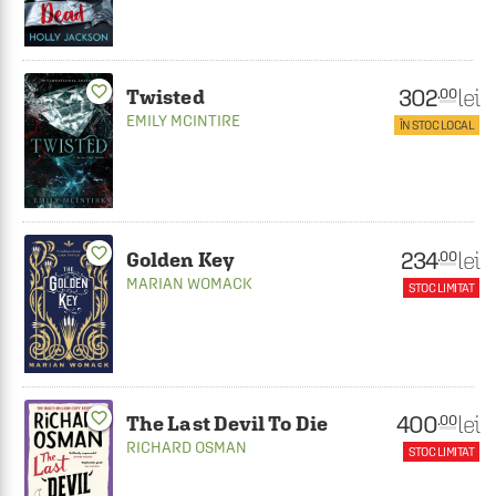
favorite_border
302
lei
.00
Twisted
EMILY MCINTIRE
ÎN STOC LOCAL
favorite_border
234
lei
.00
Golden Key
MARIAN WOMACK
STOC LIMITAT
favorite_border
400
lei
.00
The Last Devil To Die
RICHARD OSMAN
STOC LIMITAT