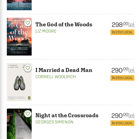
favorite_border
298
lei
.00
The God of the Woods
LIZ MOORE
ÎN STOC LOCAL
favorite_border
290
lei
.00
I Married a Dead Man
CORNELL WOOLRICH
ÎN STOC LOCAL
favorite_border
290
lei
.00
Night at the Crossroads
GEORGES SIMENON
ÎN STOC LOCAL