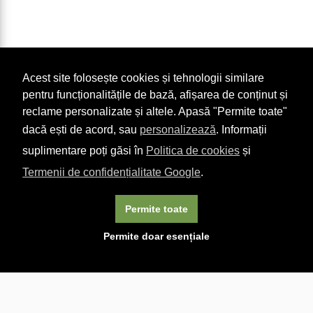
Acest site folosește cookies și tehnologii similare
pentru funcționalitățile de bază, afișarea de conținut și
reclame personalizate și altele. Apasă "Permite toate"
dacă ești de acord, sau
personalizează
. Informații
suplimentare poți găsi în
Politica de cookies
și
Termenii de confidențialitate Google
.
Permite toate
×
Acest site folosește cookie-uri. Navigând în continuare, vă
Permite doar esențiale
exprimați acordul asupra folosirii cookie-urilor.
Aflați mai
multe.
Linkuri utile

DESPRE CARTURESTI.MD