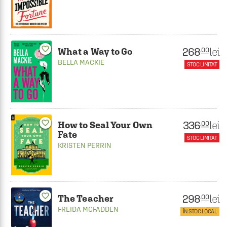
favorite_border
268
lei
.00
What a Way to Go
BELLA MACKIE
STOC LIMITAT
favorite_border
336
lei
.00
How to Seal Your Own
Fate
STOC LIMITAT
KRISTEN PERRIN
favorite_border
298
lei
.00
The Teacher
FREIDA MCFADDEN
ÎN STOC LOCAL