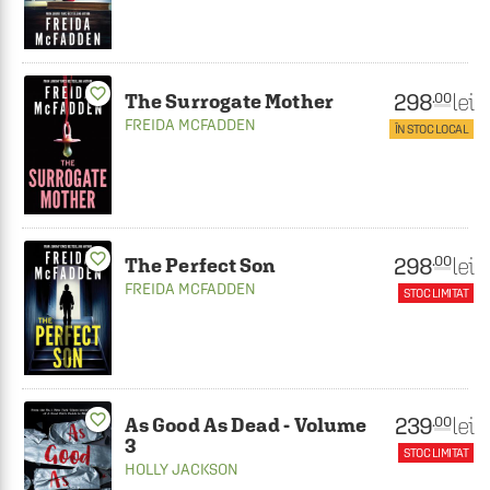
favorite_border
298
lei
.00
The Surrogate Mother
FREIDA MCFADDEN
ÎN STOC LOCAL
favorite_border
298
lei
.00
The Perfect Son
FREIDA MCFADDEN
STOC LIMITAT
favorite_border
239
lei
.00
As Good As Dead - Volume
3
STOC LIMITAT
HOLLY JACKSON