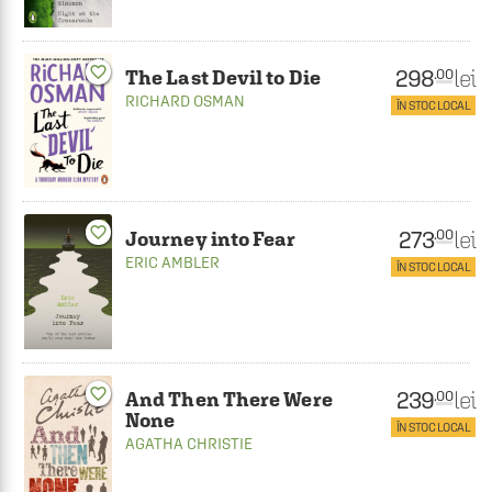
favorite_border
298
lei
.00
The Last Devil to Die
RICHARD OSMAN
ÎN STOC LOCAL
favorite_border
273
lei
.00
Journey into Fear
ERIC AMBLER
ÎN STOC LOCAL
favorite_border
239
lei
.00
And Then There Were
None
ÎN STOC LOCAL
AGATHA CHRISTIE