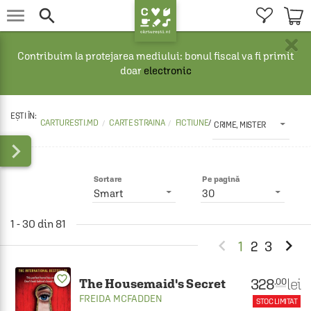


×
Contribuim la protejarea mediului: bonul fiscal va fi primit
doar
electronic
CARTURESTI.MD
CARTE STRAINA
FICTIUNE
/
CRIME, MISTER

Sortare
Pe pagină
Smart
30
1 - 30 din 81


1
2
3
favorite_border
328
lei
.00
The Housemaid's Secret
FREIDA MCFADDEN
STOC LIMITAT