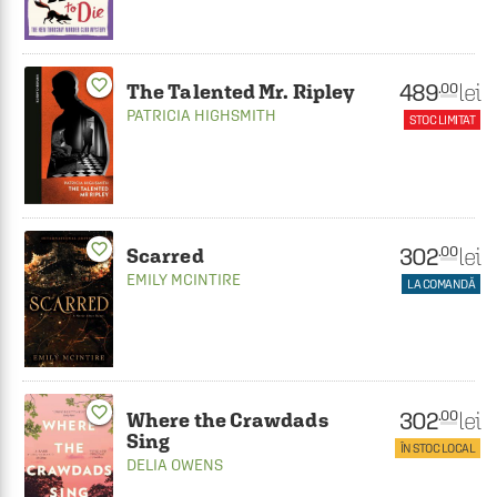
favorite_border
489
lei
.00
The Talented Mr. Ripley
PATRICIA HIGHSMITH
STOC LIMITAT
favorite_border
302
lei
.00
Scarred
EMILY MCINTIRE
LA COMANDĂ
favorite_border
302
lei
.00
Where the Crawdads
Sing
ÎN STOC LOCAL
DELIA OWENS