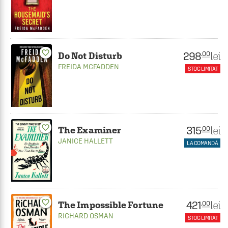
favorite_border
298
lei
.00
Do Not Disturb
FREIDA MCFADDEN
STOC LIMITAT
favorite_border
315
lei
.00
The Examiner
JANICE HALLETT
LA COMANDĂ
favorite_border
421
lei
.00
The Impossible Fortune
RICHARD OSMAN
STOC LIMITAT