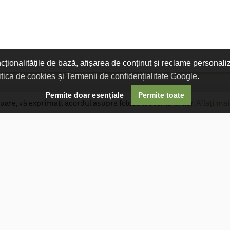
ncționalitățile de bază, afișarea de conținut și reclame personali
itica de cookies
și
Termenii de confidențialitate Google
.

Permite doar esențiale
Permite toate
uare, vă exprimați acordul asupra folosirii cookie-urilor.
Aflați mai
Livrare gratuită
Livrarea comenzilor este gratuită dacă
produsele livrate într-un singur colet depășesc
valoarea de 400 MDL în orașul Chișinău și 600
MDL în restul Republicii Moldova.
Follow Us