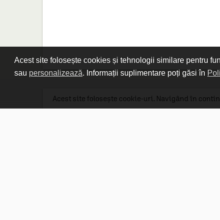
Acest site folosește cookies și tehnologii similare pentru fu
sau
personalizează
. Informații suplimentare poți găsi în
Pol
Acest site folosește cookie-uri. Navigând în contin
Linkuri utile

DESPRE CARTURESTI.MD

DESPRE CĂRTUREȘTI

ASISTENȚĂ

LIVRARE IN LIBRĂRIE

COSTURI DE TRANSPORT

POLITICA DE CONFIDENȚIALITATE