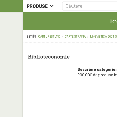

PRODUSE
CARTE
Cont
CARTE STRAINA
CARTE RUSA
CARTURESTI.MD
CARTE STRAINA
LINGVISTICA, DICTI
RAFTURI ALESE
MANGA
Biblioteconomie
SCOLARESTI
Descriere categorie:
MUZICA
200,000 de produse în
HOME & DECO
FILM
PAPETARIE
CEAI & ACCESORII