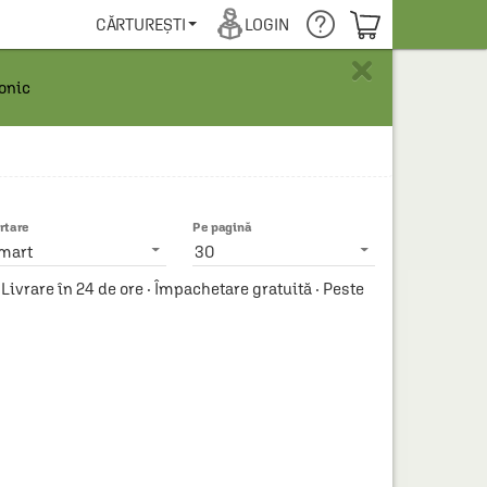
COȘUL TĂU
CĂRTUREȘTI
LOGIN
×
ronic
rtare
Pe pagină
mart
30
vrare în 24 de ore · Împachetare gratuită · Peste