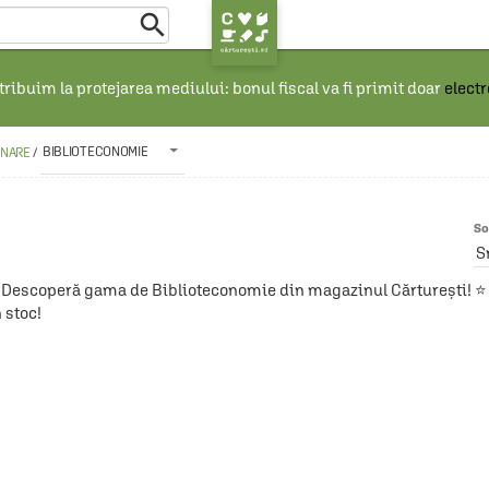

ribuim la protejarea mediului: bonul fiscal va fi primit doar
elect
BIBLIOTECONOMIE
ONARE
/
So
S
Descoperă gama de Biblioteconomie din magazinul Cărturești! ⭐ Li
 stoc!