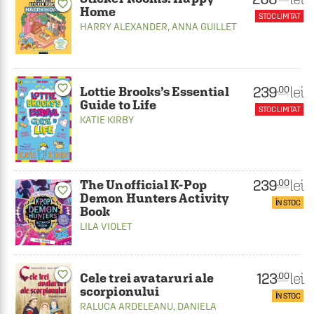
favorite_border
Home
STOC LIMITAT
HARRY ALEXANDER
,
ANNA GUILLET
favorite_border
239
lei
.00
Lottie Brooks’s Essential
Guide to Life
STOC LIMITAT
KATIE KIRBY
239
lei
.00
The Unofficial K-Pop
favorite_border
Demon Hunters Activity
ÎN STOC
Book
LILA VIOLET
favorite_border
123
lei
.00
Cele trei avataruri ale
scorpionului
ÎN STOC
RALUCA ARDELEANU
,
DANIELA