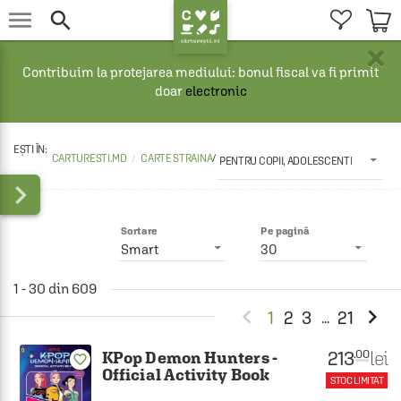


×
Contribuim la protejarea mediului: bonul fiscal va fi primit
doar
electronic
CARTURESTI.MD
CARTE STRAINA
/
PENTRU COPII, ADOLESCENTI

Sortare
Pe pagină
Smart
30
1 - 30 din 609


1
2
3
21
...
213
lei
.00
KPop Demon Hunters -
favorite_border
Official Activity Book
STOC LIMITAT