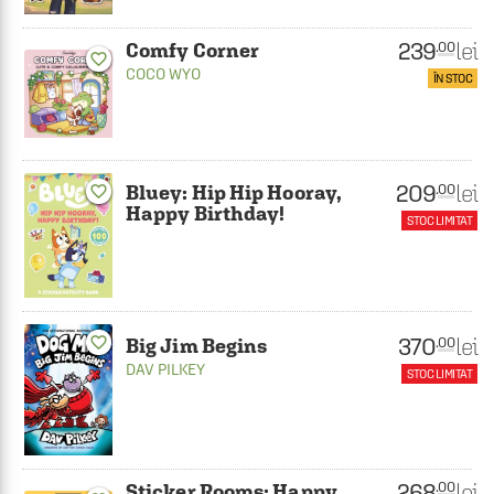
239
lei
.00
Comfy Corner
favorite_border
COCO WYO
ÎN STOC
209
lei
.00
Bluey: Hip Hip Hooray,
favorite_border
Happy Birthday!
STOC LIMITAT
370
favorite_border
lei
.00
Big Jim Begins
DAV PILKEY
STOC LIMITAT
268
lei
.00
Sticker Rooms: Happy