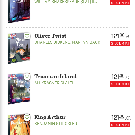
WILLIAM SHAKESPEARE
ȘI ALȚII...
STOC LIMITAT
121
lei
.00
Oliver Twist
favorite_border
CHARLES DICKENS
,
MARTYN BACK
STOC LIMITAT
121
lei
.00
Treasure Island
favorite_border
ALI KRASNER
ȘI ALȚII...
STOC LIMITAT
121
lei
.00
King Arthur
favorite_border
BENJAMIN STRICKLER
STOC LIMITAT