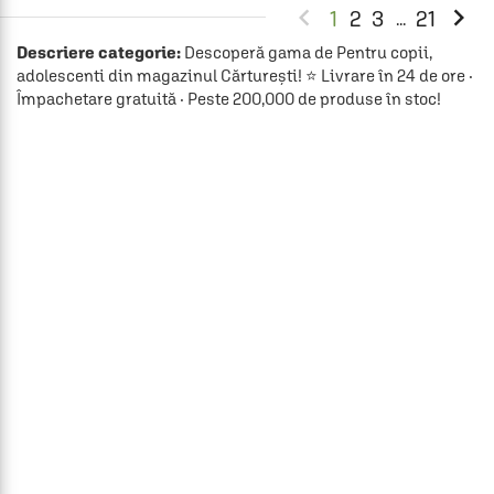


1
2
3
21
...
Descriere categorie:
Descoperă gama de Pentru copii,
adolescenti din magazinul Cărturești! ⭐ Livrare în 24 de ore ·
Împachetare gratuită · Peste 200,000 de produse în stoc!