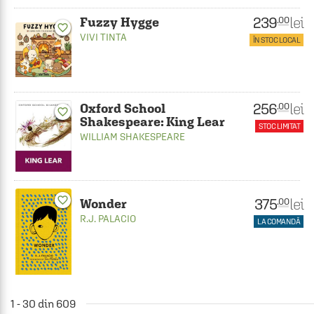
239
lei
.00
Fuzzy Hygge
favorite_border
VIVI TINTA
ÎN STOC LOCAL
256
lei
.00
Oxford School
favorite_border
Shakespeare: King Lear
STOC LIMITAT
WILLIAM SHAKESPEARE
favorite_border
375
lei
.00
Wonder
R.J. PALACIO
LA COMANDĂ
1 - 30 din 609