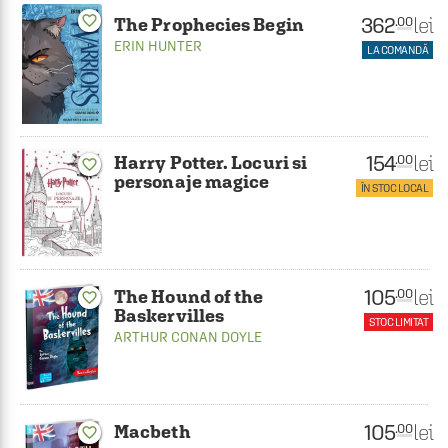
favorite_border
362
lei
.00
The Prophecies Begin
ERIN HUNTER
LA COMANDĂ
154
lei
.00
Harry Potter. Locuri si
favorite_border
personaje magice
ÎN STOC LOCAL
105
lei
.00
The Hound of the
favorite_border
Baskervilles
STOC LIMITAT
ARTHUR CONAN DOYLE
105
lei
.00
Macbeth
favorite_border