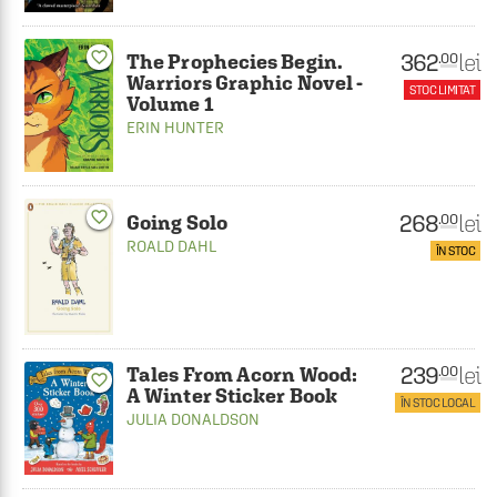
362
favorite_border
lei
.00
The Prophecies Begin.
Warriors Graphic Novel -
STOC LIMITAT
Volume 1
ERIN HUNTER
favorite_border
268
lei
.00
Going Solo
ROALD DAHL
ÎN STOC
239
lei
.00
Tales From Acorn Wood:
favorite_border
A Winter Sticker Book
ÎN STOC LOCAL
JULIA DONALDSON