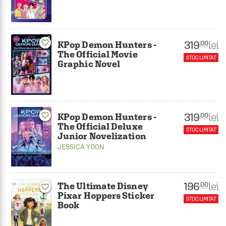
favorite_border
319
lei
.00
KPop Demon Hunters -
The Official Movie
STOC LIMITAT
Graphic Novel
319
favorite_border
lei
.00
KPop Demon Hunters -
The Official Deluxe
STOC LIMITAT
Junior Novelization
JESSICA YOON
196
lei
.00
The Ultimate Disney
favorite_border
Pixar Hoppers Sticker
STOC LIMITAT
Book