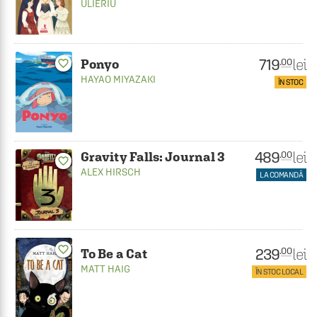
ULIERIU
719
lei
.00
Ponyo
favorite_border
HAYAO MIYAZAKI
ÎN STOC
489
lei
.00
Gravity Falls: Journal 3
favorite_border
ALEX HIRSCH
LA COMANDĂ
favorite_border
239
lei
.00
To Be a Cat
MATT HAIG
ÎN STOC LOCAL