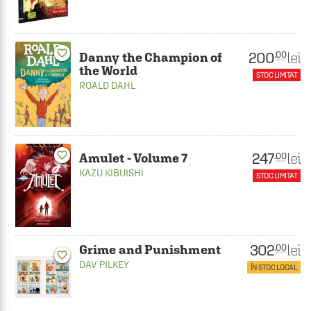
favorite_border
200
lei
.00
Danny the Champion of
the World
STOC LIMITAT
ROALD DAHL
favorite_border
247
lei
.00
Amulet - Volume 7
KAZU KIBUISHI
STOC LIMITAT
302
lei
.00
Grime and Punishment
favorite_border
DAV PILKEY
ÎN STOC LOCAL