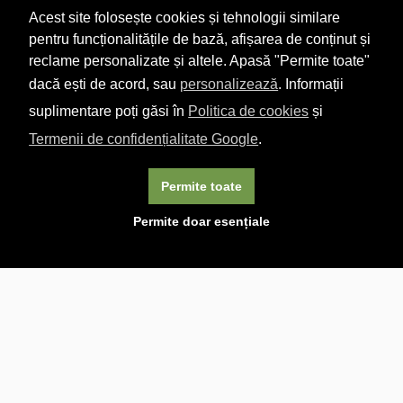
Acest site folosește cookies și tehnologii similare
pentru funcționalitățile de bază, afișarea de conținut și
reclame personalizate și altele. Apasă "Permite toate"
dacă ești de acord, sau
personalizează
. Informații
suplimentare poți găsi în
Politica de cookies
și
Termenii de confidențialitate Google
.
Permite toate
×
Acest site folosește cookie-uri. Navigând în continuare, vă
Permite doar esențiale
exprimați acordul asupra folosirii cookie-urilor.
Aflați mai
multe.
Linkuri utile

DESPRE CARTURESTI.MD

DESPRE CĂRTUREȘTI

ASISTENȚĂ

LIVRARE IN LIBRĂRIE