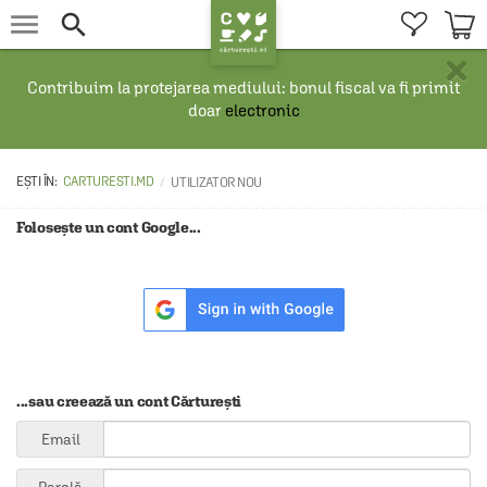


×
Contribuim la protejarea mediului: bonul fiscal va fi primit
doar
electronic
CARTURESTI.MD
UTILIZATOR NOU
Folosește un cont Google...
...sau creează un cont Cărturești
Email