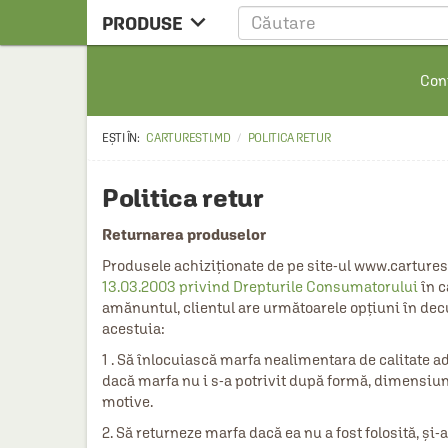

PRODUSE
CARTE
Cont
CARTE STRAINA
CARTE RUSA
CARTURESTI.MD
POLITICA RETUR
RAFTURI ALESE
Politica retur
MANGA
Returnarea produselor
SCOLARESTI
Produsele achiziționate de pe site-ul www.carturest
MUZICA
13.03.2003 privind Drepturile Consumatorului
în c
amănuntul, clientul are următoarele opțiuni în decur
HOME & DECO
acestuia:
FILM
1 . Să înlocuiască marfa nealimentara de calitate a
dacă marfa nu i s-a potrivit după formă, dimensiuni
PAPETARIE
motive.
CEAI & ACCESORII
2. Să returneze marfa dacă ea nu a fost folosită, şi-