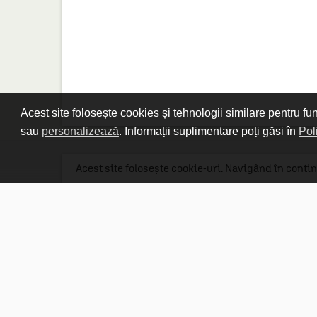
Acest site folosește cookies și tehnologii similare pentru fu
sau
personalizează
. Informații suplimentare poți găsi în
Pol
Acest site folosește cookie-uri. Navigând în contin
Linkuri utile

DESPRE CARTURESTI.MD

DESPRE CĂRTUREȘTI

ASISTENȚĂ

LIVRARE IN LIBRĂRIE

COSTURI DE TRANSPORT