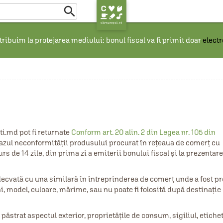

ribuim la protejarea mediului: bonul fiscal va fi primit doar
elect
i.md pot fi returnate
Conform art. 20 alin. 2 din Legea nr. 105 din
azul neconformității produsului procurat în rețeaua de comerţ cu
s de 14 zile, din prima zi a emiterii bonului fiscal și la prezentar
decvată cu una similară în întreprinderea de comerţ unde a fost pr
, model, culoare, mărime, sau nu poate fi folosită după destinaţie 
a păstrat aspectul exterior, proprietăţile de consum, sigiliul, etiche