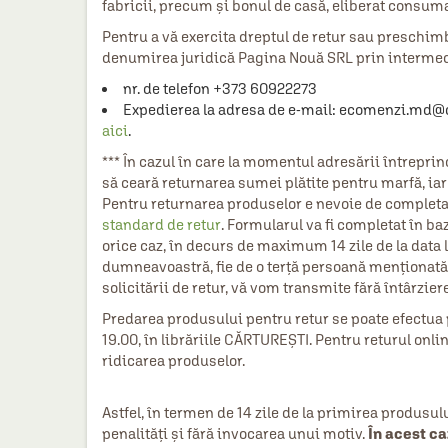
fabricii, precum şi bonul de casă, eliberat consu
HAINE SI ACCESORII
Pentru a vă exercita dreptul de retur sau preschimb
BOARD GAMES
denumirea juridică Pagina Nouă SRL prin intermed
JOCURI SI JUCARII
nr. de telefon +373 60922273
Expedierea la adresa de e-mail: ecomenzi.md@car
PLAYGROUND
aici
.
COSMETICE
*** În cazul în care la momentul adresării întrepr
să ceară returnarea sumei plătite pentru marfă, iar
DISNEY
Pentru returnarea produselor e nevoie de completa
standard de retur
CURSURI LIMBI STRAINE
. Formularul va fi completat în baza
orice caz, în decurs de maximum 14 zile de la data l
PROMOȚII ȘI SELECȚII
dumneavoastră, fie de o terță persoană menționată
solicitării de retur, vă vom transmite fără întârzier
Predarea produsului pentru retur se poate efectua p
19.00, în librăriile CĂRTUREȘTI. Pentru returul onli
ridicarea produselor.
Astfel, în termen de 14 zile de la primirea produsulu
penalități și fără invocarea unui motiv.
În acest ca