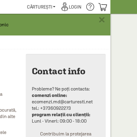
COȘUL TĂU
CĂRTUREȘTI
LOGIN
×
ronic
Contact info
Probleme? Ne poți contacta:
ea
comenzi online:
ecomenzi.md@carturesti.net
tel.: +37360922273
ocurată,
program relații cu clienții:
din alte
Luni - Vineri: 09:00 - 18:00
tele
Contribuim la protejarea