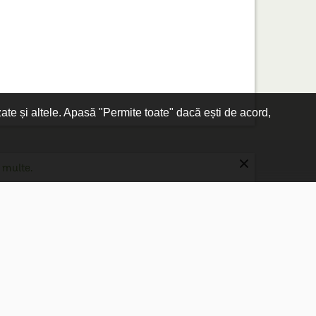
zate și altele. Apasă "Permite toate" dacă ești de acord,
×
 multe.