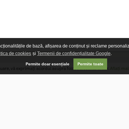
ncționalitățile de bază, afișarea de conținut și reclame personali
itica de cookies
și
Termenii de confidențialitate Google
.

Permite doar esențiale
Permite toate
uare, vă exprimați acordul asupra folosirii cookie-urilor.
Aflați mai
Livrare gratuită
Livrarea comenzilor este gratuită dacă
produsele livrate într-un singur colet depășesc
valoarea de 400 MDL în orașul Chișinău și 600
MDL în restul Republicii Moldova.
Follow Us