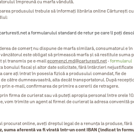
matorului împreună cu marfa vândută.
area produsului trebuie să informaţi librăria online Cărturești cu
iul:
turesti.net a formularului standard de retur pe care îl poți desc
inderea de comerţ nu dispune de marfa similară, consumatorul e în
 vânzătorul este obligat să primească marfa şi să restituie suma pl
t și transmis pe e-mail
ecomenzi.md@carturesti.net
-
formularul
 bonului fiscal și altor date solicitate, fără întârzieri nejustificate 
a care ați intrat în posesia fizică a produsului comandat, fie de
 de către dumneavoastră, alta decât transportatorul. După recepți
e prin e-mail, confirmarea de primire a cererii de retragere.
rin firma de curierat sau vă puteți apropia personal între orele 10
ne, vom trimite un agent al firmei de curierat la adresa convenită 
i procurat online, aveți dreptul legal de a renunța la produse, fără
z, suma aferentă va fi virată într-un cont IBAN (indicat în form