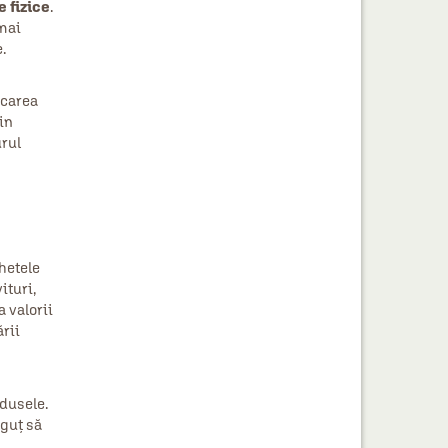
e fizice
.
 mai
.
ocarea
in
urul
chetele
ituri,
a valorii
ării
odusele.
ăguţ să