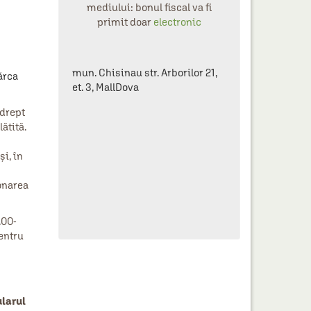
mediului: bonul fiscal va fi
primit doar
electronic
mun. Chisinau str. Arborilor 21,
ărca
et. 3, MallDova
 drept
ătită.
şi, în
onarea
.00-
pentru
ularul