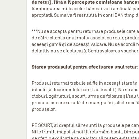
de retur), fără a fi percepute comisioane bancare 
Rambursarea mijloacelor bănești va fi amânată până
apropiată. Suma va fi restituită în cont IBAN timp de
***Nu se accepta pentru returnare produsele care a
de către client a unui motiv asociat cu retur, prod
aceeași gamă și de aceeași valoare. Nu se acordă re
definitiv nu se efectuează. Contravaloarea voucheru
Starea produsului pentru efectuarea unui retur:
Produsul returnat trebuie să fie în aceeași stare în 
intacte și documentele care l-au însoțit). Nu se acc
cioburi, zgârieturi, șocuri, urme de folosire și/sau
produselor care rezultă din manipulări, altele decât
produselor.
PE SCURT, ai dreptul să renunţi la produsele pe care
Ni le trimiţi înapoi şi noi îţi returnăm banii. Din p
ne oferi o explicaţie ca pe viitor să putem evita situ