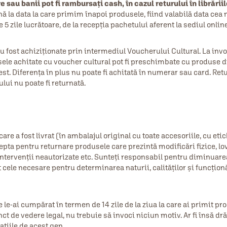
sau banii pot fi rambursați cash, în cazul returului în librăriil
 la data la care primim înapoi produsele, fiind valabilă data cea
 5 zile lucrătoare, de la recepția pachetului aferent la sediul online
u fost achiziționate prin intermediul Voucherului Cultural. La inv
usele achitate cu voucher cultural pot fi preschimbate cu produse d
st. Diferența în plus nu poate fi achitată în numerar sau card. Ret
lui nu poate fi returnată.
care a fost livrat (în ambalajul original cu toate accesoriile, cu eti
epta pentru returnare produsele care prezintă modificări fizice, lov
 intervenții neautorizate etc. Sunteţi responsabil pentru diminuare
 cele necesare pentru determinarea naturii, calităţilor şi funcţion
 le-ai cumpărat în termen de 14 zile de la ziua la care ai primit pr
unct de vedere legal, nu trebuie să invoci niciun motiv. Ar fi însă dr
aţiile de acest gen.