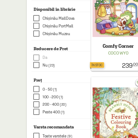
HAINE SI ACCESORII
Disponibil în librărie
BOARD GAMES
Chișinău MallDova
JOCURI SI JUCARII
Chișinău PortMall
Chișinău Muzeu
PLAYGROUND
Comfy Corner
COSMETICE
Reducere de Pret
COCO WYO
Da
DISNEY
239
.00
Nu
ÎN STOC
(23)
CURSURI LIMBI STRAINE
PROMOȚII ȘI SELECȚII
Preț
favo
0 - 50
(1)
100 - 200
(1)
200 - 400
(20)
Peste 400
(1)
Varsta recomandata
Toate varstele
(9)