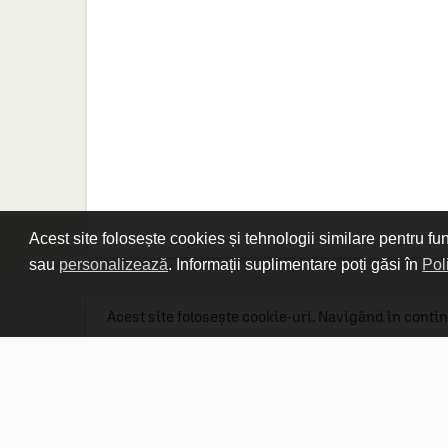
Acest site folosește cookies și tehnologii similare pentru fu
sau
personalizează
. Informații suplimentare poți găsi în
Pol
Acest site folosește cookie-uri. Navigând în contin
Linkuri utile

DESPRE CARTURESTI.MD

DESPRE CĂRTUREȘTI

ASISTENȚĂ