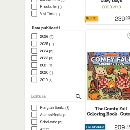
Cozy Days
Phoebe Im
COCO WYO
(1)
Vivi Tinta
(1)
239
.00
ÎN STOC
Data publicarii
favo
2026
(4)
2025
(11)
2024
(2)
2023
(3)
2021
(1)
2020
(1)
2019
(1)

Editura
Penguin Books
The Comfy Fall
(8)
Coloring Book - Cute 
Adams Media
(2)
Cozy
Scholastic
(2)
209
.00
LA COMANDĂ
Art
(1)