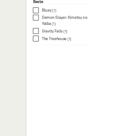
Robin F. Williams
Serie
(1)
Suzanne Washington
(1)
Bluey
(1)
Demon Slayer: Kimetsu no
Yaiba
(1)
Gravity Falls
(1)
The Treehouse
(1)