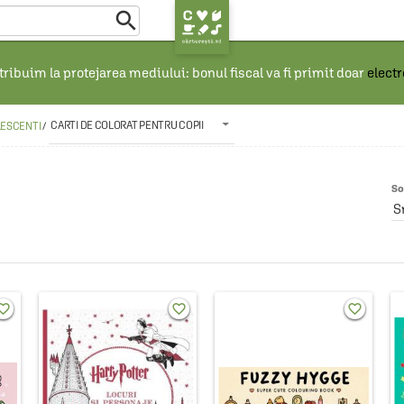

ribuim la protejarea mediului: bonul fiscal va fi primit doar
elect
CARTI DE COLORAT PENTRU COPII
LESCENTI
/
So
S
rite_border
favorite_border
favorite_border