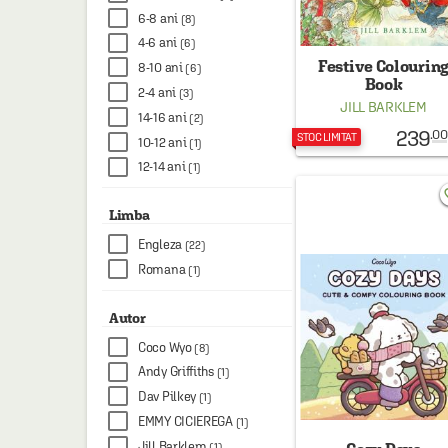
6-8 ani
(8)
4-6 ani
(6)
Festive Colourin
8-10 ani
(6)
Book
2-4 ani
(3)
JILL BARKLEM
14-16 ani
(2)
239
.00
STOC LIMITAT
10-12 ani
(1)
12-14 ani
(1)
favo
Limba
Engleza
(22)
Romana
(1)
Autor
Coco Wyo
(8)
Andy Griffiths
(1)
Dav Pilkey
(1)
EMMY CICIEREGA
(1)
Jill Barklem
(1)