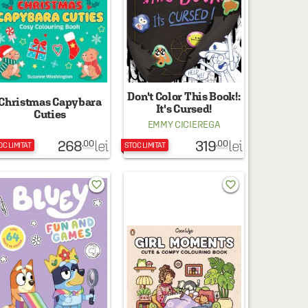
Don't Color This Book!:
Christmas Capybara
It's Cursed!
Cuties
EMMY CICIEREGA
268
319
lei
lei
.00
.00
OC LIMITAT
STOC LIMITAT
favorite_border
favorite_border