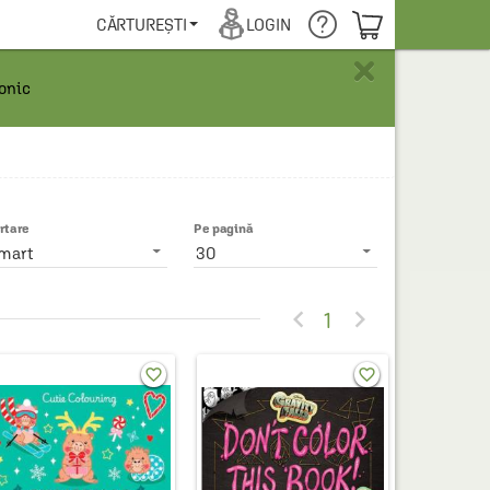
COȘUL TĂU
CĂRTUREȘTI
LOGIN
×
ronic
rtare
Pe pagină
mart
30


1
favorite_border
favorite_border