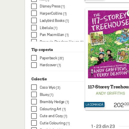
Disney Press
(1)
favo
HarperCollins
(1)
Ladybird Books
(1)
Libelula
(1)
Pan Macmillan
(1)
Penguin Random House
(1)
Penguin Random House
Tip coperta
Children's UK
(1)
Paperback
(22)
Rock Point
(1)
Hardcover
(1)
Smith Street Books
(1)
VIZ Media
(1)
Colectie
117-Storey Treehou
Coco Wyo
(3)
ANDY GRIFFITHS
Bluey
(1)
Brambly Hedge
(1)
202
.00
LA COMANDĂ
Colouring Art
(1)
Cute and Cozy
(1)
Cutie Colouring
(1)
1 - 23 din 23