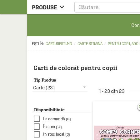

PRODUSE
CARTE
Cont
CARTE STRAINA
CARTE RUSA
CARTURESTI.MD
CARTE STRAINA
PENTRU COPII, ADO
RAFTURI ALESE
MANGA
Carti de colorat pentru copii
SCOLARESTI
Tip Produs
MUZICA
Carte (23)
1 - 23 din 23
HOME & DECO
favo
FILM
Disponibilitate
La comandă
(6)
PAPETARIE
În stoc
(14)
CEAI & ACCESORII
In stoc local
(3)