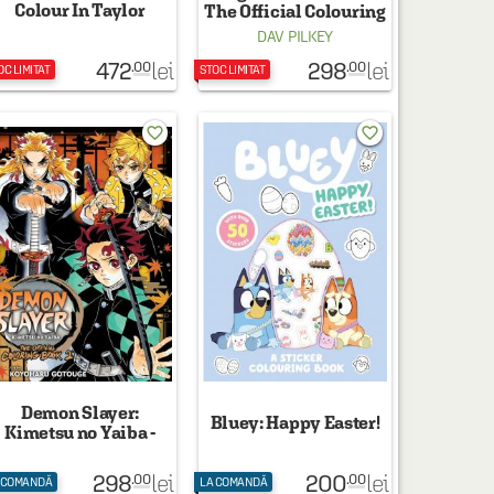
Colour In Taylor
The Official Colouring
Book
DAV PILKEY
472
298
lei
lei
.00
.00
OC LIMITAT
STOC LIMITAT
favorite_border
favorite_border
Demon Slayer:
Bluey: Happy Easter!
Kimetsu no Yaiba -
The Official Coloring
Book 2
298
200
lei
lei
.00
.00
 COMANDĂ
LA COMANDĂ