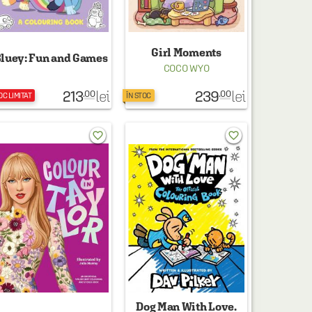
Girl Moments
luey: Fun and Games
COCO WYO
213
239
lei
lei
.00
.00
OC LIMITAT
ÎN STOC
favorite_border
favorite_border
Dog Man With Love.