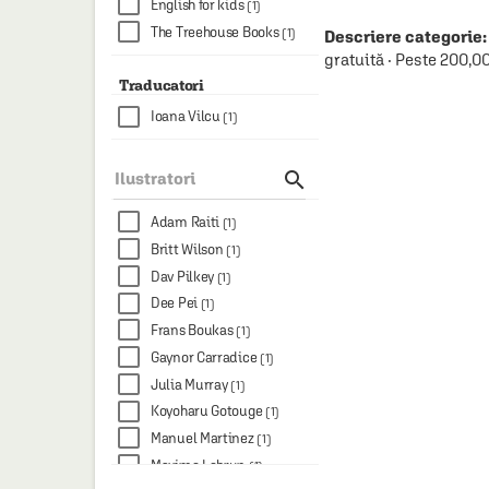
English for kids
(1)
The Treehouse Books
(1)
Descriere categorie:
gratuită · Peste 200,0
Traducatori
Ioana Vilcu
(1)

Ilustratori
Adam Raiti
(1)
Britt Wilson
(1)
Dav Pilkey
(1)
Dee Pei
(1)
Frans Boukas
(1)
Gaynor Carradice
(1)
Julia Murray
(1)
Koyoharu Gotouge
(1)
Manuel Martinez
(1)
Maxime Lebrun
(1)