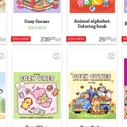
g
Animal alphabet.
Cozy Corner
B
Coloring book
COCO WYO
239
26
lei
lei
lei
.00
.00
STOC LIMITAT
STOC LIMITAT
ST
rite_border
favorite_border
favorite_border