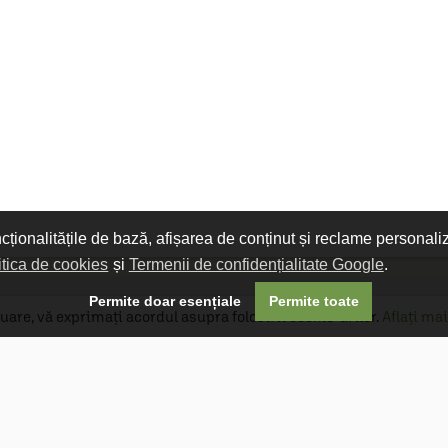
ncționalitățile de bază, afișarea de conținut și reclame personali
itica de cookies
și
Termenii de confidențialitate Google
.

Permite doar esențiale
Permite toate
uare, vă exprimați acordul asupra folosirii cookie-urilor.
Aflați mai
Livrare gratuită
Livrarea comenzilor este gratuită dacă
produsele livrate într-un singur colet depășesc
valoarea de 400 MDL în orașul Chișinău și 600
MDL în restul Republicii Moldova.