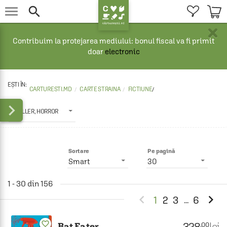


×
Contribuim la protejarea mediului: bonul fiscal va fi primit
doar
electronic
CARTURESTI.MD
CARTE STRAINA
FICTIUNE
/

THRILLER, HORROR
Sortare
Pe pagină
Smart
30
1 - 30 din 156


1
2
3
6
...
favorite_border
328
lei
.00
Bat Eater