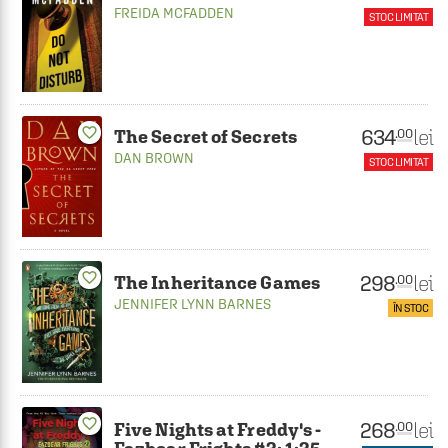
FREIDA MCFADDEN
STOC LIMITAT
favorite_border
634
lei
.00
The Secret of Secrets
DAN BROWN
STOC LIMITAT
favorite_border
298
lei
.00
The Inheritance Games
JENNIFER LYNN BARNES
ÎN STOC
favorite_border
268
lei
.00
Five Nights at Freddy's -