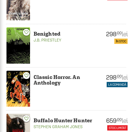
favorite_border
298
lei
.00
Benighted
J.B. PRIESTLEY
ÎN STOC
favorite_border
298
lei
.00
Classic Horror. An
Anthology
LA COMANDĂ
favorite_border
659
lei
.00
Buffalo Hunter Hunter
STEPHEN GRAHAM JONES
STOC LIMITAT