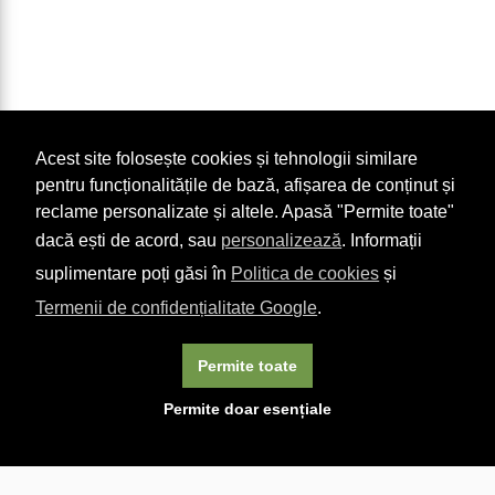
Acest site folosește cookies și tehnologii similare
pentru funcționalitățile de bază, afișarea de conținut și
reclame personalizate și altele. Apasă "Permite toate"
dacă ești de acord, sau
personalizează
. Informații
suplimentare poți găsi în
Politica de cookies
și
Termenii de confidențialitate Google
.
Permite toate
×
Acest site folosește cookie-uri. Navigând în continuare, vă
Permite doar esențiale
exprimați acordul asupra folosirii cookie-urilor.
Aflați mai
multe.
Linkuri utile

DESPRE CARTURESTI.MD