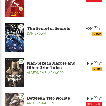
favorite_border
634
lei
.00
The Secret of Secrets
DAN BROWN
ÎN STOC
favorite_border
149
lei
.00
Man-Size in Marble and
Other Grim Tales
ÎN STOC
ALGERNON BLACKWOOD
favorite_border
149
lei
.00
Between Two Worlds
ARTHUR MACHEN
STOC LIMITAT