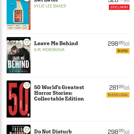
KYLIE LEE BAKER
STOC LIMITAT
favorite_border
298
lei
.00
Leave Me Behind
K.M. MORONOVA
ÎN STOC
favorite_border
281
lei
.00
50 World’s Greatest
Horror Stories:
ÎN STOC LOCAL
Collectable Edition
favorite_border
298
lei
.00
Do Not Disturb