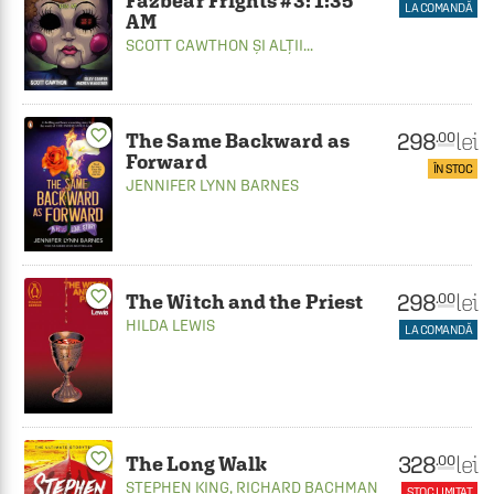
Fazbear Frights #3: 1:35
LA COMANDĂ
AM
SCOTT CAWTHON
ȘI ALȚII...
favorite_border
298
lei
.00
The Same Backward as
Forward
ÎN STOC
JENNIFER LYNN BARNES
favorite_border
298
lei
.00
The Witch and the Priest
HILDA LEWIS
LA COMANDĂ
favorite_border
328
lei
.00
The Long Walk
STEPHEN KING
,
RICHARD BACHMAN
STOC LIMITAT