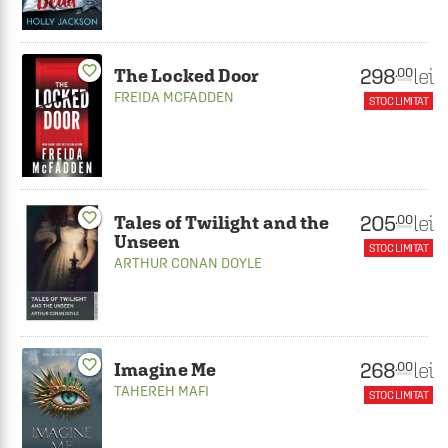
favorite_border
298
lei
.00
The Locked Door
FREIDA MCFADDEN
STOC LIMITAT
favorite_border
205
lei
.00
Tales of Twilight and the
Unseen
STOC LIMITAT
ARTHUR CONAN DOYLE
favorite_border
268
lei
.00
Imagine Me
TAHEREH MAFI
STOC LIMITAT