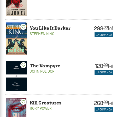
favorite_border
298
lei
.00
You Like It Darker
STEPHEN KING
LA COMANDĂ
120
lei
.00
favorite_border
The Vampyre
JOHN POLIDORI
LA COMANDĂ
favorite_border
268
lei
.00
Kill Creatures
RORY POWER
LA COMANDĂ