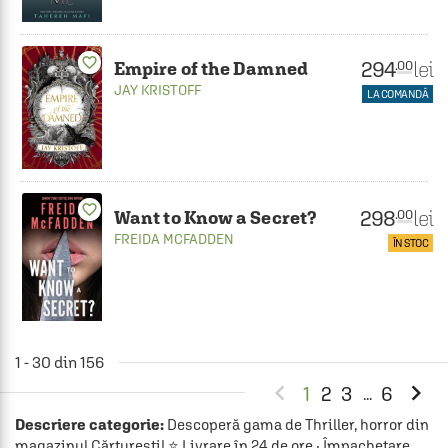
favorite_border
294
lei
.00
Empire of the Damned
JAY KRISTOFF
LA COMANDĂ
favorite_border
298
lei
.00
Want to Know a Secret?
FREIDA MCFADDEN
ÎN STOC
1 - 30 din 156


1
2
3
6
...
Descriere categorie:
Descoperă gama de Thriller, horror din
magazinul Cărturești! ⭐ Livrare în 24 de ore · Împachetare