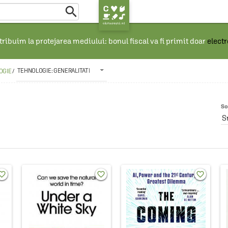

ribuim la protejarea mediului: bonul fiscal va fi primit doar
elect
TEHNOLOGIE: GENERALITATI
OGIE
/
So
S
rite_border
favorite_border
favorite_border