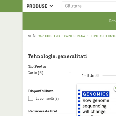

PRODUSE
CARTE
Cont
CARTE STRAINA
CARTE RUSA
CARTURESTI.MD
CARTE STRAINA
TEHNICA SI TEHNOL
RAFTURI ALESE
MANGA
Tehnologie: generalitati
SCOLARESTI
Tip Produs
MUZICA
Carte (6)
1 - 6 din 6
HOME & DECO
favo
FILM
Disponibilitate
La comandă
(6)
PAPETARIE
CEAI & ACCESORII
Reducere de Pret