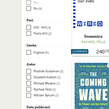
HAINE SI ACCESORII
Da
Nu
(6)
BOARD GAMES
JOCURI SI JUCARII
Preț
200 - 400
(4)
PLAYGROUND
Peste 400
(2)
Genomics
COSMETICE
RACHAEL PELLS
Limba
DISNEY
246
.00
LA COMANDĂ
Engleza
(6)
CURSURI LIMBI STRAINE
PROMOȚII ȘI SELECȚII
Autor
favo
Mustafa Suleyman
(2)
Elizabeth Kolbert
(1)
Michael Bhaskar
(1)
Rachael Pells
(1)
William Bynum
(1)
Data publicarii