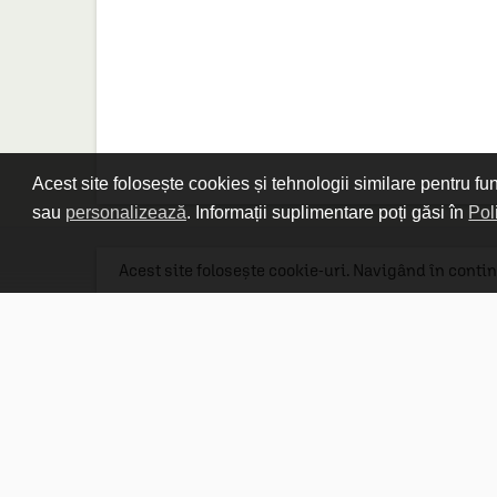
Acest site folosește cookies și tehnologii similare pentru fu
sau
personalizează
. Informații suplimentare poți găsi în
Pol
Acest site folosește cookie-uri. Navigând în contin
Linkuri utile

DESPRE CARTURESTI.MD

DESPRE CĂRTUREȘTI

ASISTENȚĂ

LIVRARE IN LIBRĂRIE

COSTURI DE TRANSPORT