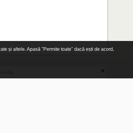
zate și altele. Apasă "Permite toate" dacă ești de acord,
×
 multe.