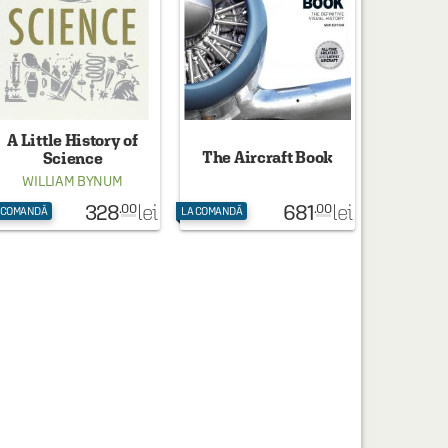
A Little History of
The Aircraft Book
Science
WILLIAM BYNUM
328
681
lei
lei
.00
.00
 COMANDĂ
LA COMANDĂ