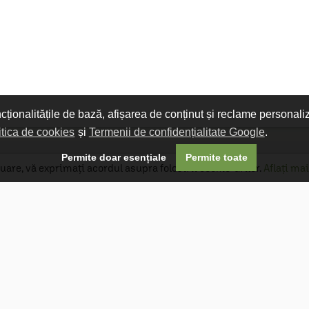
ncționalitățile de bază, afișarea de conținut și reclame personali
itica de cookies
și
Termenii de confidențialitate Google
.

Permite doar esențiale
Permite toate
uare, vă exprimați acordul asupra folosirii cookie-urilor.
Aflați mai
Livrare gratuită
Livrarea comenzilor este gratuită dacă
produsele livrate într-un singur colet depășesc
valoarea de 400 MDL în orașul Chișinău și 600
MDL în restul Republicii Moldova.
Follow Us