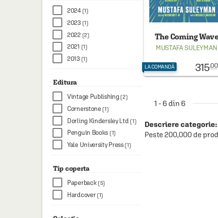
2024
(1)
2023
(1)
2022
(2)
The Coming Wav
2021
MUSTAFA SULEYMAN
(1)
2013
(1)
315
.00
LA COMANDĂ
Editura
Vintage Publishing
(2)
1 - 6 din 6
Cornerstone
(1)
Dorling Kindersley Ltd
(1)
Descriere categorie:
Penguin Books
(1)
Peste 200,000 de prod
Yale University Press
(1)
Tip coperta
Paperback
(5)
Hardcover
(1)