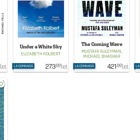
The Coming Wave
Under a White Sky
MUSTAFA SULEYMAN
,
ELIZABETH KOLBERT
MICHAEL BHASKAR
273
421
lei
lei
lei
.00
.00
LA COMANDĂ
LA COMANDĂ
LA
rite_border