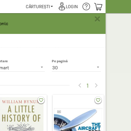
COȘUL TĂU
CĂRTUREȘTI
LOGIN
×
ronic
rtare
Pe pagină
mart
30


1
favorite_border
favorite_border