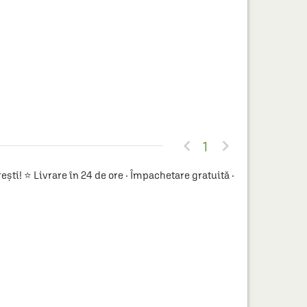


1
ti! ⭐ Livrare în 24 de ore · Împachetare gratuită ·