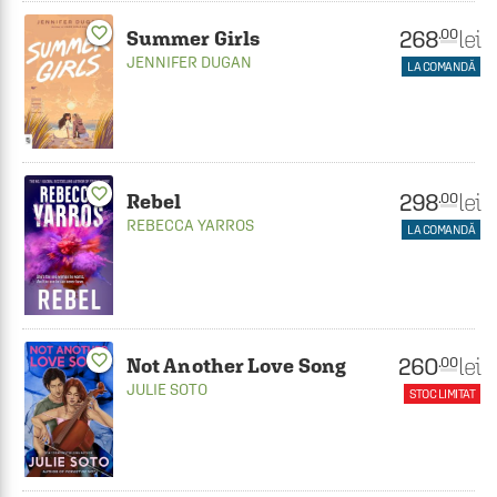
favorite_border
268
lei
.00
Summer Girls
JENNIFER DUGAN
LA COMANDĂ
favorite_border
298
lei
.00
Rebel
REBECCA YARROS
LA COMANDĂ
favorite_border
260
lei
.00
Not Another Love Song
JULIE SOTO
STOC LIMITAT