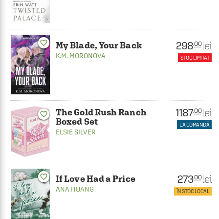
favorite_border
298
lei
.00
My Blade, Your Back
K.M. MORONOVA
STOC LIMITAT
1187
lei
.00
The Gold Rush Ranch
favorite_border
Boxed Set
LA COMANDĂ
ELSIE SILVER
273
favorite_border
lei
.00
If Love Had a Price
ANA HUANG
ÎN STOC LOCAL