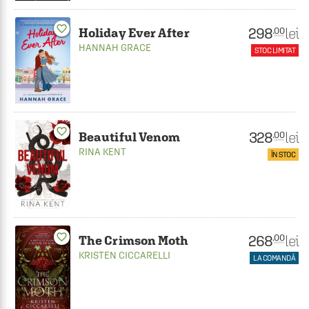
favorite_border
298
lei
.00
Holiday Ever After
HANNAH GRACE
STOC LIMITAT
favorite_border
328
lei
.00
Beautiful Venom
RINA KENT
ÎN STOC
favorite_border
268
lei
.00
The Crimson Moth
KRISTEN CICCARELLI
LA COMANDĂ