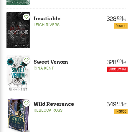
favorite_border
328
lei
.00
Insatiable
LEIGH RIVERS
ÎN STOC
favorite_border
328
lei
.00
Sweet Venom
RINA KENT
STOC LIMITAT
549
lei
favorite_border
.00
Wild Reverence
REBECCA ROSS
ÎN STOC