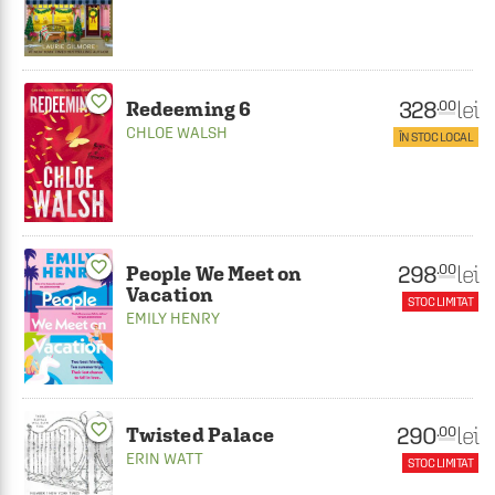
favorite_border
328
lei
.00
Redeeming 6
CHLOE WALSH
ÎN STOC LOCAL
favorite_border
298
lei
.00
People We Meet on
Vacation
STOC LIMITAT
EMILY HENRY
favorite_border
290
lei
.00
Twisted Palace
ERIN WATT
STOC LIMITAT