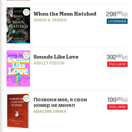
favorite_border
298
lei
.00
When the Moon Hatched
SARAH A. PARKER
LA COMANDĂ
favorite_border
392
lei
.00
Sounds Like Love
ASHLEY POSTON
STOC LIMITAT
199
favorite_border
lei
.00
Позвони мне, я свои
номер не менял
STOC LIMITAT
МАКСИМ ЛЯНКА