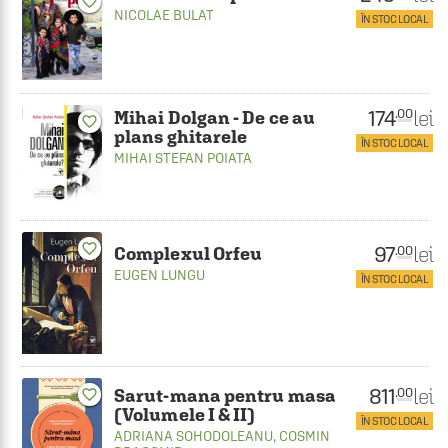
favorite_border
NICOLAE BULAT
ÎN STOC LOCAL
174
lei
.00
Mihai Dolgan - De ce au
favorite_border
plans ghitarele
ÎN STOC LOCAL
MIHAI STEFAN POIATA
favorite_border
97
lei
.00
Complexul Orfeu
EUGEN LUNGU
ÎN STOC LOCAL
811
lei
.00
Sarut-mana pentru masa
favorite_border
(Volumele I & II)
ÎN STOC LOCAL
ADRIANA SOHODOLEANU
,
COSMIN