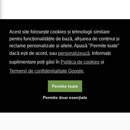
Acest site folosește cookies și tehnologii similare
pentru funcționalitățile de bază, afișarea de conținut și
reclame personalizate și altele. Apasă "Permite toate"
dacă ești de acord, sau
personalizează
. Informații
suplimentare poți găsi în
Politica de cookies
și
Termenii de confidențialitate Google
.
Permite toate
×
Acest site folosește cookie-uri. Navigând în continuare, vă
Permite doar esențiale
exprimați acordul asupra folosirii cookie-urilor.
Aflați mai
multe.
Linkuri utile

DESPRE CARTURESTI.MD

DESPRE CĂRTUREȘTI