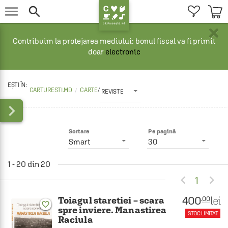


×
Contribuim la protejarea mediului: bonul fiscal va fi primit
doar
electronic
CARTURESTI.MD
CARTE
/
REVISTE

Sortare
Pe pagină
Smart
30
1 - 20 din 20


1
400
lei
.00
Toiagul staretiei – scara
favorite_border
spre inviere. Manastirea
STOC LIMITAT
Raciula