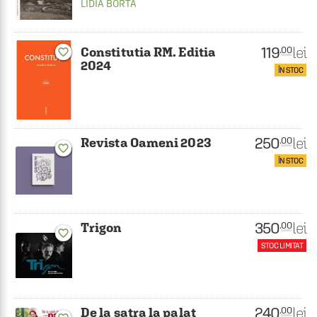
LIDIA BORTA
119
lei
.00
Constitutia RM. Editia
favorite_border
2024
ÎN STOC
250
lei
.00
Revista Oameni 2023
favorite_border
ÎN STOC
350
lei
.00
Trigon
favorite_border
STOC LIMITAT
240
lei
.00
De la satra la palat