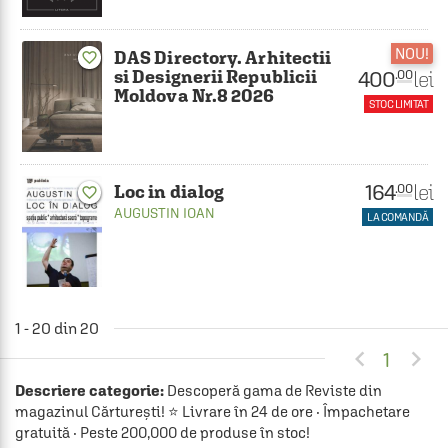
NOU!
DAS Directory. Arhitectii
favorite_border
si Designerii Republicii
400
lei
.00
Moldova Nr.8 2026
STOC LIMITAT
164
lei
.00
Loc in dialog
favorite_border
AUGUSTIN IOAN
LA COMANDĂ
1 - 20 din 20


1
Descriere categorie:
Descoperă gama de Reviste din
magazinul Cărturești! ⭐ Livrare în 24 de ore · Împachetare
gratuită · Peste 200,000 de produse în stoc!