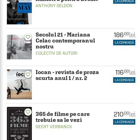
LA COMANDĂ
ANTHONY SELDON
186
lei
.00
Secolul 21 - Mariana
favorite_border
Celac contemporanul
LA COMANDĂ
nostru
COLECTIV DE AUTORI
116
lei
.00
Iocan - revista de proza
favorite_border
scurta anul 1 / nr. 2
LA COMANDĂ
favorite_border
210
lei
.00
365 de filme pe care
trebuie sa le vezi
LA COMANDĂ
GEERT VERBANCK