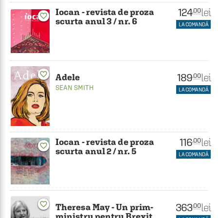
124
lei
.00
Iocan - revista de proza
favorite_border
scurta anul 3 / nr. 6
LA COMANDĂ
favorite_border
189
lei
.00
Adele
SEAN SMITH
LA COMANDĂ
116
lei
.00
Iocan - revista de proza
favorite_border
scurta anul 2 / nr. 5
LA COMANDĂ
favorite_border
363
lei
.00
Theresa May - Un prim-
ministru pentru Brexit