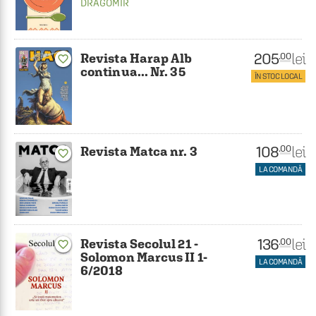
DRAGOMIR
205
lei
.00
Revista Harap Alb
favorite_border
continua... Nr. 35
ÎN STOC LOCAL
108
lei
.00
Revista Matca nr. 3
favorite_border
LA COMANDĂ
136
lei
.00
Revista Secolul 21 -
favorite_border
Solomon Marcus II 1-
LA COMANDĂ
6/2018