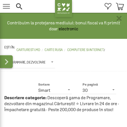


×
Contribuim la protejarea mediului: bonul fiscal va fi primit
doar
electronic
CARTURESTI.MD
CARTE RUSA
COMPUTERE SI INTERNET
/

PROGRAMARE, DEZVOLTARE
Sortare
Pe pagină
Smart
30
Descriere categorie:
Descoperă gama de Programare,
dezvoltare din magazinul Cărturești! ⭐ Livrare în 24 de ore ·
Împachetare gratuită · Peste 200,000 de produse în stoc!