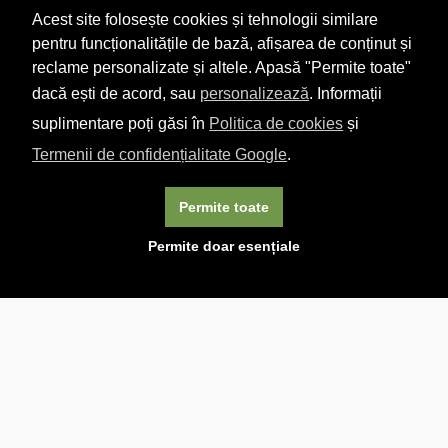
Acest site folosește cookies și tehnologii similare
pentru funcționalitățile de bază, afișarea de conținut și
reclame personalizate și altele. Apasă "Permite toate"
dacă ești de acord, sau
personalizează
. Informații
suplimentare poți găsi în
Politica de cookies
și
Termenii de confidențialitate Google
.
Permite toate
×
Acest site folosește cookie-uri. Navigând în continuare, vă
Permite doar esențiale
exprimați acordul asupra folosirii cookie-urilor.
Aflați mai
multe.
Linkuri utile

DESPRE CARTURESTI.MD

DESPRE CĂRTUREȘTI

ASISTENȚĂ

LIVRARE IN LIBRĂRIE