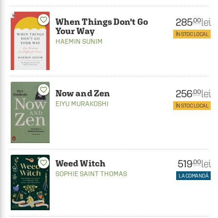
favorite_border
285
lei
.00
When Things Don't Go
Your Way
ÎN STOC LOCAL
HAEMIN SUNIM
favorite_border
256
lei
.00
Now and Zen
EIYU MURAKOSHI
ÎN STOC LOCAL
519
lei
.00
Weed Witch
favorite_border
SOPHIE SAINT THOMAS
LA COMANDĂ