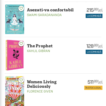
favorite_border
215
lei
.00
Asezati-va confortabil
SWAMI SARADANANDA
LA COMANDĂ
favorite_border
128
lei
.00
The Prophet
KAHLIL GIBRAN
LA COMANDĂ
favorite_border
511
lei
.00
Women Living
Deliciously
ÎN STOC LOCAL
FLORENCE GIVEN