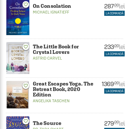
favorite_border
287
lei
.00
On Consolation
MICHAEL IGNATIEFF
LA COMANDĂ
233
lei
.00
The Little Book for
favorite_border
Crystal Lovers
LA COMANDĂ
ASTRID CARVEL
1369
lei
.00
Great Escapes Yoga. The
favorite_border
Retreat Book, 2020
LA COMANDĂ
Edition
ANGELIKA TASCHEN
favorite_border
279
lei
.00
The Source