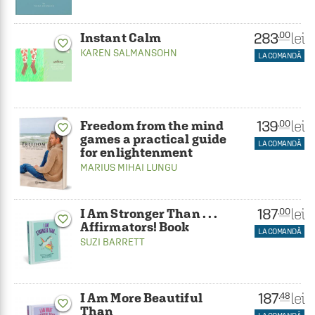
283
lei
.00
Instant Calm
favorite_border
KAREN SALMANSOHN
LA COMANDĂ
139
lei
.00
Freedom from the mind
favorite_border
games a practical guide
LA COMANDĂ
for enlightenment
MARIUS MIHAI LUNGU
187
lei
.00
I Am Stronger Than . . .
favorite_border
Affirmators! Book
LA COMANDĂ
SUZI BARRETT
187
lei
.48
I Am More Beautiful
favorite_border
Than