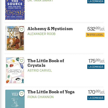
DR. TARA SWART
LA COMANDĂ
532
lei
.00
Alchemy & Mysticism
favorite_border
ALEXANDER ROOB
ÎN STOC LOCAL
175
lei
.00
The Little Book of
favorite_border
Crystals
LA COMANDĂ
ASTRID CARVEL
170
lei
.00
The Little Book of Yoga
favorite_border
FIONA CHANNON
LA COMANDĂ