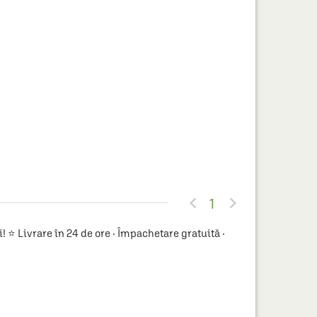


1
 Livrare în 24 de ore · Împachetare gratuită ·