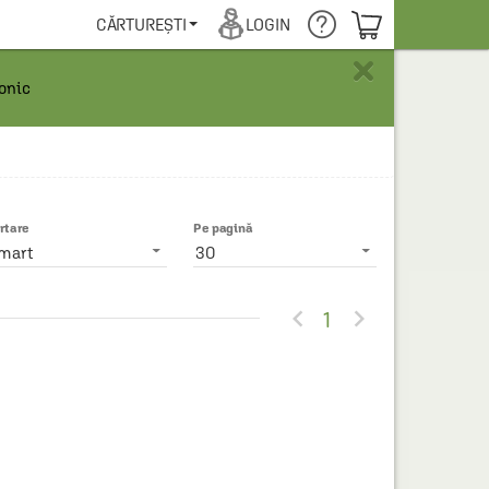
COȘUL TĂU
CĂRTUREȘTI
LOGIN
×
ronic
rtare
Pe pagină
mart
30


1