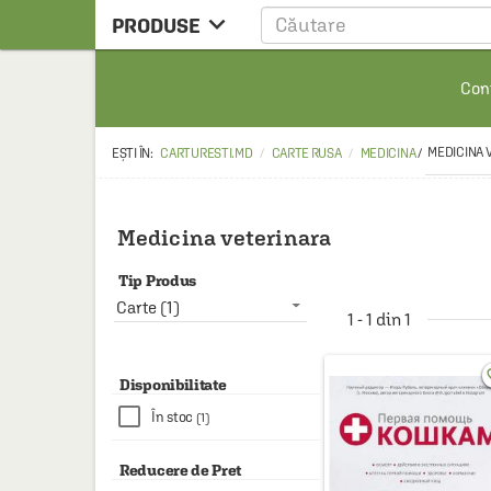

PRODUSE
CARTE
Cont
CARTE STRAINA
CARTE RUSA
MEDICINA 
CARTURESTI.MD
CARTE RUSA
MEDICINA
/
RAFTURI ALESE
MANGA
Medicina veterinara
SCOLARESTI
Tip Produs
MUZICA
Carte (1)
1 - 1 din 1
HOME & DECO
favo
FILM
Disponibilitate
În stoc
(1)
PAPETARIE
CEAI & ACCESORII
Reducere de Pret