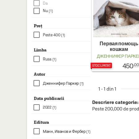
HAINE SI ACCESORII
Da
Nu
(1)
BOARD GAMES
JOCURI SI JUCARII
Preț
Peste 400
(1)
PLAYGROUND
Первая помощь
COSMETICE
кошкам
Limba
ДЖЕННИФЕР ПАРКЕ
DISNEY
Rusa
(1)
450
.00
STOC LIMITAT
CURSURI LIMBI STRAINE
Autor
PROMOȚII ȘI SELECȚII
Дженнифер Паркер
(1)
1 - 1 din 1
Data publicarii
Descriere categorie:
2022
(1)
Peste 200,000 de prod
Editura
Манн, Иванов и Фербер
(1)