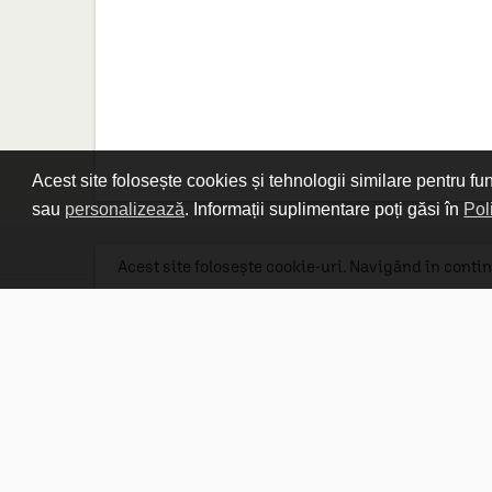
Acest site folosește cookies și tehnologii similare pentru fu
sau
personalizează
. Informații suplimentare poți găsi în
Pol
Acest site folosește cookie-uri. Navigând în contin
Linkuri utile

DESPRE CARTURESTI.MD

DESPRE CĂRTUREȘTI

ASISTENȚĂ

LIVRARE IN LIBRĂRIE

COSTURI DE TRANSPORT