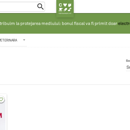

ribuim la protejarea mediului: bonul fiscal va fi primit doar
elect
VETERINARA
So
S
rite_border