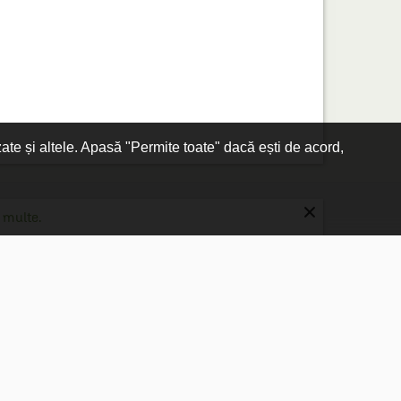
zate și altele. Apasă "Permite toate" dacă ești de acord,
×
 multe.