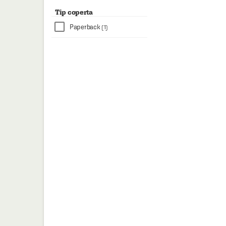
Tip coperta
Paperback
(1)