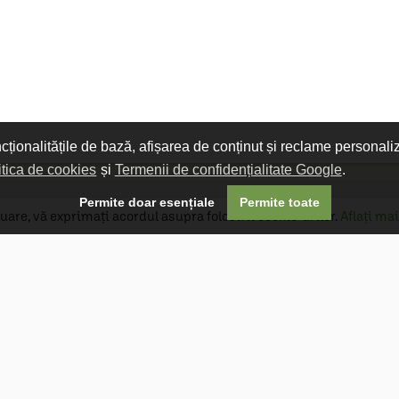
ncționalitățile de bază, afișarea de conținut și reclame personali
itica de cookies
și
Termenii de confidențialitate Google
.

Permite doar esențiale
Permite toate
uare, vă exprimați acordul asupra folosirii cookie-urilor.
Aflați mai
Livrare gratuită
Livrarea comenzilor este gratuită dacă
produsele livrate într-un singur colet depășesc
valoarea de 400 MDL în orașul Chișinău și 600
MDL în restul Republicii Moldova.
Follow Us