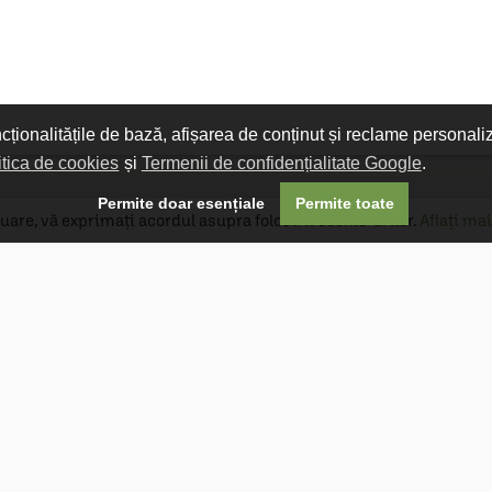
ncționalitățile de bază, afișarea de conținut și reclame personali
itica de cookies
și
Termenii de confidențialitate Google
.

Permite doar esențiale
Permite toate
uare, vă exprimați acordul asupra folosirii cookie-urilor.
Aflați mai
Livrare gratuită
Livrarea comenzilor este gratuită dacă
produsele livrate într-un singur colet depășesc
valoarea de 400 MDL în orașul Chișinău și 600
MDL în restul Republicii Moldova.
Follow Us