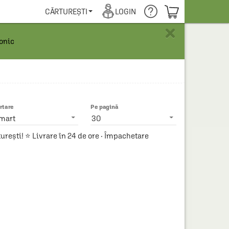
COȘUL TĂU
CĂRTUREȘTI
LOGIN
×
ronic
rtare
Pe pagină
mart
30
ști! ⭐ Livrare în 24 de ore · Împachetare