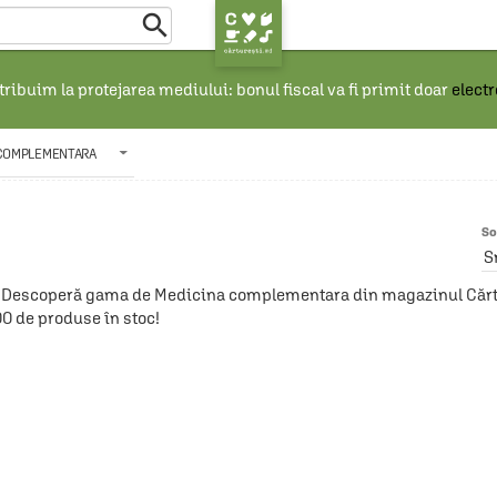

ribuim la protejarea mediului: bonul fiscal va fi primit doar
elect
 COMPLEMENTARA
So
S
Descoperă gama de Medicina complementara din magazinul Cărture
00 de produse în stoc!