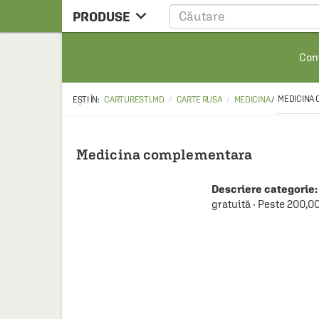

PRODUSE
CARTE
Cont
CARTE STRAINA
CARTE RUSA
MEDICINA
CARTURESTI.MD
CARTE RUSA
MEDICINA
/
RAFTURI ALESE
MANGA
Medicina complementara
SCOLARESTI
Descriere categorie:
MUZICA
gratuită · Peste 200,0
HOME & DECO
FILM
PAPETARIE
CEAI & ACCESORII