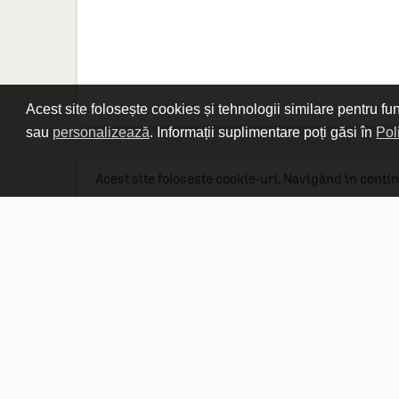
Acest site folosește cookies și tehnologii similare pentru fu
sau
personalizează
. Informații suplimentare poți găsi în
Pol
Acest site folosește cookie-uri. Navigând în contin
Linkuri utile

DESPRE CARTURESTI.MD

DESPRE CĂRTUREȘTI

ASISTENȚĂ

LIVRARE IN LIBRĂRIE

COSTURI DE TRANSPORT

POLITICA DE CONFIDENȚIALITATE