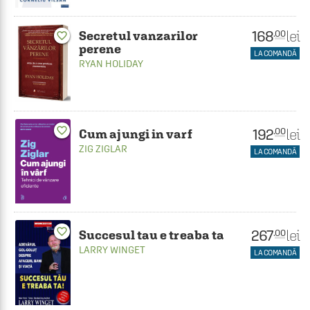
168
lei
.00
Secretul vanzarilor
favorite_border
perene
LA COMANDĂ
RYAN HOLIDAY
favorite_border
192
lei
.00
Cum ajungi in varf
ZIG ZIGLAR
LA COMANDĂ
favorite_border
267
lei
.00
Succesul tau e treaba ta
LARRY WINGET
LA COMANDĂ