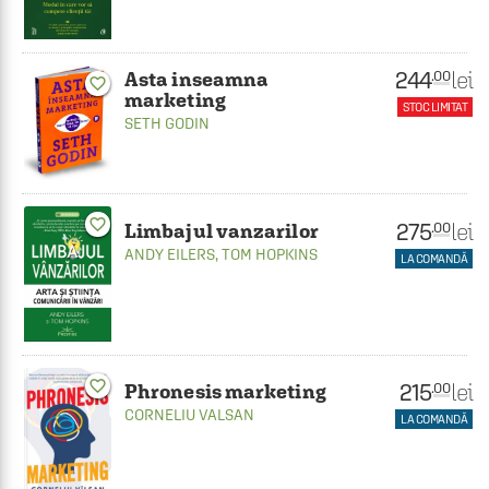
244
lei
.00
Asta inseamna
favorite_border
marketing
STOC LIMITAT
SETH GODIN
favorite_border
275
lei
.00
Limbajul vanzarilor
ANDY EILERS
,
TOM HOPKINS
LA COMANDĂ
favorite_border
215
lei
.00
Phronesis marketing
CORNELIU VALSAN
LA COMANDĂ