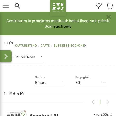


×
Contribuim la protejarea mediului: bonul fiscal va fi primit
doar
electronic
CARTURESTI.MD
CARTE
BUSINESS SI ECONOMIE
/

MARKETING SI VANZARI
Sortare
Pe pagină
Smart
30
1 - 19 din 19


1
favorite_border
232
lei
.00
Avantajul AI