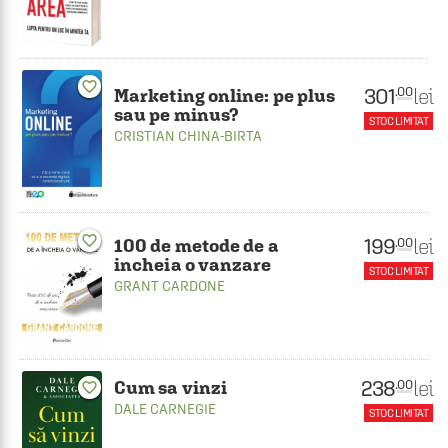
favorite_border
301
lei
.00
Marketing online: pe plus
sau pe minus?
STOC LIMITAT
CRISTIAN CHINA-BIRTA
favorite_border
199
lei
.00
100 de metode de a
incheia o vanzare
STOC LIMITAT
GRANT CARDONE
238
lei
.00
Cum sa vinzi
favorite_border
DALE CARNEGIE
STOC LIMITAT