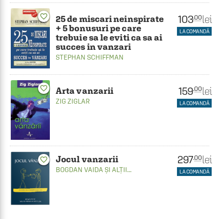
favorite_border
103
lei
.00
25 de miscari neinspirate
+ 5 bonusuri pe care
LA COMANDĂ
trebuie sa le eviti ca sa ai
succes in vanzari
STEPHAN SCHIFFMAN
favorite_border
159
lei
.00
Arta vanzarii
ZIG ZIGLAR
LA COMANDĂ
297
lei
.00
Jocul vanzarii
favorite_border
BOGDAN VAIDA
ȘI ALȚII...
LA COMANDĂ