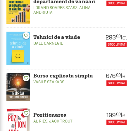
departament de vanzari
STOC LIMITAT
LORAND SOARES SZASZ
,
ALINA
ANDRIUTA
favorite_border
293
lei
.00
Tehnici de a vinde
DALE CARNEGIE
STOC LIMITAT
676
lei
.00
Bursa explicata simplu
favorite_border
VASILE SZAKACS
STOC LIMITAT
favorite_border
199
lei
.00
Pozitionarea
AL RIES
,
JACK TROUT
STOC LIMITAT