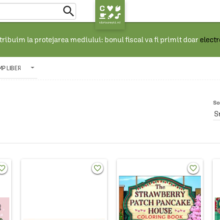

ribuim la protejarea mediului: bonul fiscal va fi primit doar
elect
MP LIBER
So
S
rite_border
favorite_border
favorite_border