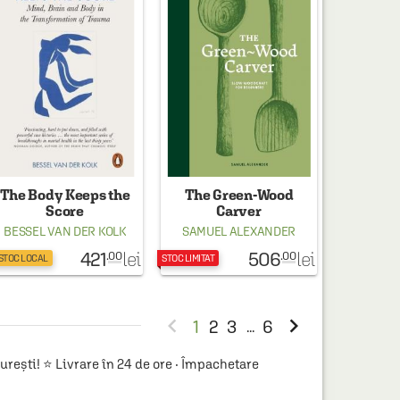
The Body Keeps the
The Green-Wood
Score
Carver
BESSEL VAN DER KOLK
SAMUEL ALEXANDER
421
506
lei
lei
.00
.00
 STOC LOCAL
STOC LIMITAT


1
2
3
6
...
rești! ⭐ Livrare în 24 de ore · Împachetare