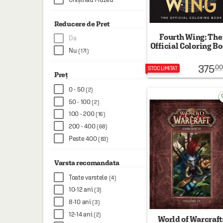
Reducere de Pret
Fourth Wing: The
Da
Official Coloring B
Nu
(171)
375
.00
STOC LIMITAT
Preț
0 - 50
(2)
favo
50 - 100
(2)
100 - 200
(16)
200 - 400
(68)
Peste 400
(83)
Varsta recomandata
Toate varstele
(4)
10-12 ani
(3)
8-10 ani
(3)
12-14 ani
(2)
World of Warcraft