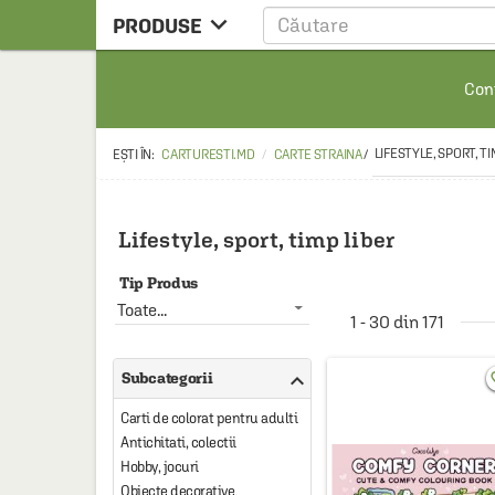

PRODUSE
CARTE
Cont
CARTE STRAINA
CARTE RUSA
LIFESTYLE, SPORT, TI
CARTURESTI.MD
CARTE STRAINA
/
RAFTURI ALESE
MANGA
Lifestyle, sport, timp liber
SCOLARESTI
Tip Produs
MUZICA
Toate...
1 - 30 din 171
HOME & DECO

Subcategorii
favo
FILM
Carti de colorat pentru adulti
PAPETARIE
Antichitati, colectii
CEAI & ACCESORII
Hobby, jocuri
Obiecte decorative