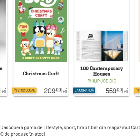
e
100 Contemporary
Christmas Craft
Houses
PHILIP JODIDIO
209
559
lei
lei
lei
.00
.00
ÎN STOC LOCAL
LA COMANDĂ
ÎN
Descoperă gama de Lifestyle, sport, timp liber din magazinul Cărtu
00 de produse în stoc!