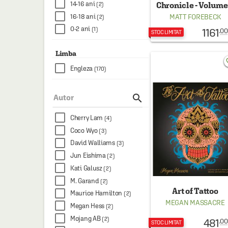
14-16 ani
Chronicle - Volume
(2)
16-18 ani
MATT FOREBECK
(2)
0-2 ani
1161
(1)
.00
STOC LIMITAT
Limba
favo
Engleza
(170)

Autor
Cherry Lam
(4)
Coco Wyo
(3)
David Walliams
(3)
Jun Eishima
(2)
Kati Galusz
(2)
M. Garand
(2)
Art of Tattoo
Maurice Hamilton
(2)
MEGAN MASSACRE
Megan Hess
(2)
Mojang AB
(2)
481
.00
STOC LIMITAT