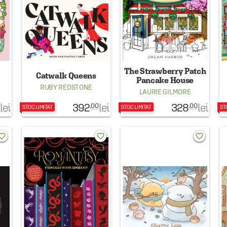
The Strawberry Patch
Catwalk Queens
Pancake House
RUBY REDSTONE
LAURIE GILMORE
392
328
lei
lei
lei
.00
.00
STOC LIMITAT
STOC LIMITAT
ST
rite_border
favorite_border
favorite_border