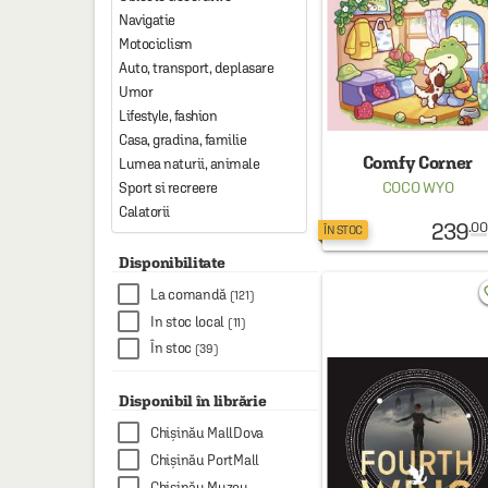
HAINE SI ACCESORII
Navigatie
Motociclism
BOARD GAMES
Auto, transport, deplasare
JOCURI SI JUCARII
Umor
Lifestyle, fashion
PLAYGROUND
Casa, gradina, familie
Comfy Corner
Lumea naturii, animale
COSMETICE
COCO WYO
Sport si recreere
DISNEY
Calatorii
239
.00
ÎN STOC
CURSURI LIMBI STRAINE
Disponibilitate
PROMOȚII ȘI SELECȚII
favo
La comandă
(121)
In stoc local
(11)
În stoc
(39)
Disponibil în librărie
Chișinău MallDova
Chișinău PortMall
Chișinău Muzeu