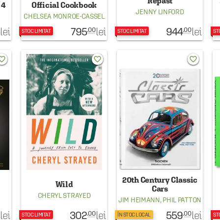
Repast
 4
Official Cookbook
JENNY LINFORD
CHELSEA MONROE-CASSEL
795
944
lei
lei
lei
.00
.00
STOC LIMITAT
STOC LIMITAT
ST
rite_border
favorite_border
favorite_border
20th Century Classic
Wild
Cars
CHERYL STRAYED
JIM HEIMANN
,
PHIL PATTON
302
559
lei
lei
lei
.00
.00
STOC LIMITAT
ÎN STOC LOCAL
ST