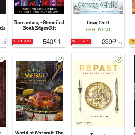
Romantasy - Stenciled
Cosy Chill
ook
Book Edges Kit
CHERRY LAM
540
239
lei
lei
lei
.00
.00
STOC LIMITAT
STOC LIMITAT
ÎN
rite_border
favorite_border
favorite_border
:
World of Warcraft The