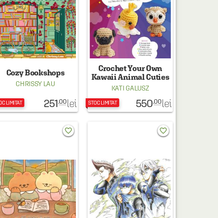
Crochet Your Own
Cozy Bookshops
Kawaii Animal Cuties
CHRISSY LAU
KATI GALUSZ
251
550
lei
lei
.00
.00
OC LIMITAT
STOC LIMITAT
favorite_border
favorite_border