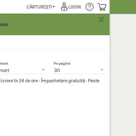
COȘUL TĂU
CĂRTUREȘTI
LOGIN
×
ronic
rtare
Pe pagină
mart
30
vrare în 24 de ore · Împachetare gratuită · Peste