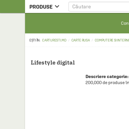

PRODUSE
CARTE
Cont
CARTE STRAINA
CARTE RUSA
CARTURESTI.MD
CARTE RUSA
COMPUTERE SI INTERN
RAFTURI ALESE
MANGA
Lifestyle digital
SCOLARESTI
Descriere categorie:
MUZICA
200,000 de produse în
HOME & DECO
FILM
PAPETARIE
CEAI & ACCESORII