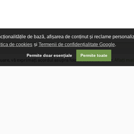
ncționalitățile de bază, afișarea de conținut și reclame personali
itica de cookies
și
Termenii de confidențialitate Google
.

Permite doar esențiale
Permite toate
uare, vă exprimați acordul asupra folosirii cookie-urilor.
Aflați mai
Livrare gratuită
Livrarea comenzilor este gratuită dacă
produsele livrate într-un singur colet depășesc
valoarea de 400 MDL în orașul Chișinău și 600
MDL în restul Republicii Moldova.
Follow Us