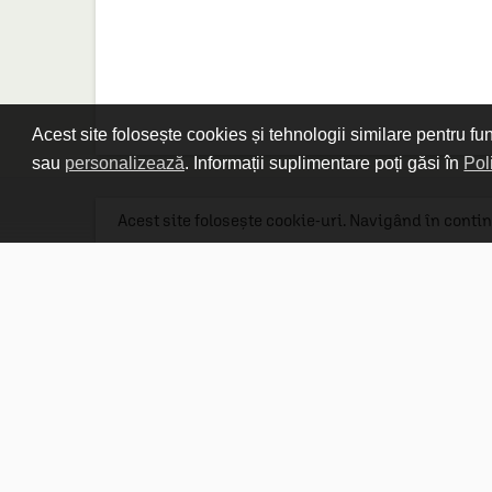
Acest site folosește cookies și tehnologii similare pentru fu
sau
personalizează
. Informații suplimentare poți găsi în
Pol
Acest site folosește cookie-uri. Navigând în contin
Linkuri utile

DESPRE CARTURESTI.MD

DESPRE CĂRTUREȘTI

ASISTENȚĂ

LIVRARE IN LIBRĂRIE

COSTURI DE TRANSPORT

POLITICA DE CONFIDENȚIALITATE