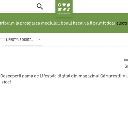

ribuim la protejarea mediului: bonul fiscal va fi primit doar
elect
LIFESTYLE DIGITAL
ET
/
So
S
Descoperă gama de Lifestyle digital din magazinul Cărturești! ⭐ Li
 stoc!