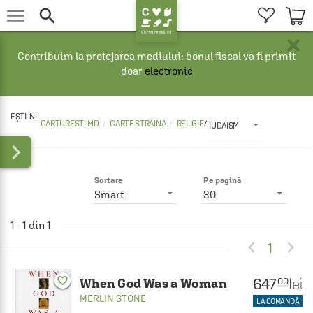


×
Contribuim la protejarea mediului: bonul fiscal va fi primit
doar
electronic
CARTURESTI.MD
CARTE STRAINA
RELIGIE
/
IUDAISM

Sortare
Pe pagină
Smart
30
1 - 1 din 1


1
647
favorite_border
lei
.00
When God Was a Woman
MERLIN STONE
LA COMANDĂ