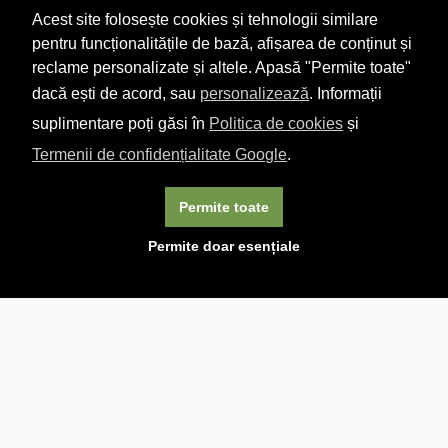
Acest site folosește cookies și tehnologii similare
pentru funcționalitățile de bază, afișarea de conținut și
reclame personalizate și altele. Apasă "Permite toate"
dacă ești de acord, sau
personalizează
. Informații
suplimentare poți găsi în
Politica de cookies
și
Termenii de confidențialitate Google
.
Permite toate
×
Acest site folosește cookie-uri. Navigând în continuare, vă
Permite doar esențiale
exprimați acordul asupra folosirii cookie-urilor.
Aflați mai
multe.
Linkuri utile

DESPRE CARTURESTI.MD

DESPRE CĂRTUREȘTI

ASISTENȚĂ

LIVRARE IN LIBRĂRIE