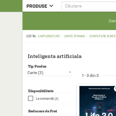

PRODUSE
CARTE
Cont
CARTE STRAINA
CARTE RUSA
CARTURESTI.MD
CARTE STRAINA
COMPUTERE SI INT
RAFTURI ALESE
MANGA
Inteligenta artificiala
SCOLARESTI
Tip Produs
MUZICA
Carte (3)
1 - 3 din 3
HOME & DECO
favo
FILM
Disponibilitate
La comandă
(3)
PAPETARIE
CEAI & ACCESORII
Reducere de Pret