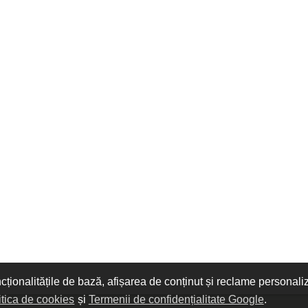
ncționalitățile de bază, afișarea de conținut și reclame personali
itica de cookies
și
Termenii de confidențialitate Google
.