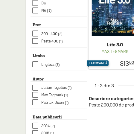
HAINE SI ACCESORII
Da
Nu
(3)
BOARD GAMES
JOCURI SI JUCARII
Preț
200 - 400
(2)
PLAYGROUND
Peste 400
(1)
Life 3.0
COSMETICE
MAX TEGMARK
Limba
DISNEY
313
.00
LA COMANDĂ
Engleza
(3)
CURSURI LIMBI STRAINE
PROMOȚII ȘI SELECȚII
Autor
1 - 3 din 3
Julian Togelius
(1)
Max Tegmark
(1)
Descriere categorie:
Patrick Dixon
(1)
Peste 200,000 de prod
Data publicarii
2024
(2)
2018
(1)