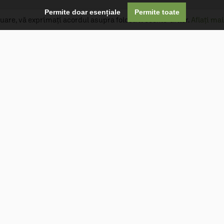

Permite doar esențiale
Permite toate
uare, vă exprimați acordul asupra folosirii cookie-urilor.
Aflați mai
Livrare gratuită
Livrarea comenzilor este gratuită dacă
produsele livrate într-un singur colet depășesc
valoarea de 400 MDL în orașul Chișinău și 600
MDL în restul Republicii Moldova.
Follow Us

Optiuni de plată