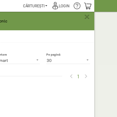
COȘUL TĂU
CĂRTUREȘTI
LOGIN
×
ronic
rtare
Pe pagină
mart
30


1