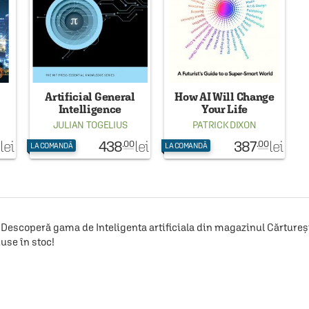
Artificial General
How AI Will Change
Intelligence
Your Life
JULIAN TOGELIUS
PATRICK DIXON
438
387
lei
lei
lei
.00
.00
LA COMANDĂ
LA COMANDĂ
Descoperă gama de Inteligenta artificiala din magazinul Cărturești
use în stoc!