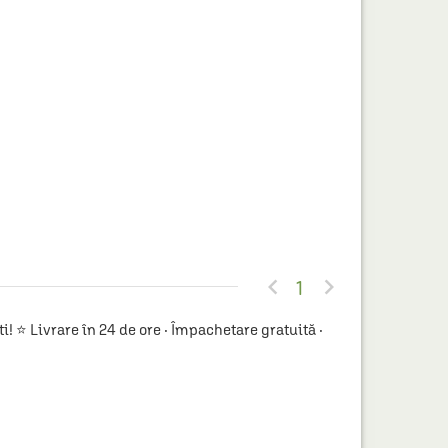


1
! ⭐ Livrare în 24 de ore · Împachetare gratuită ·