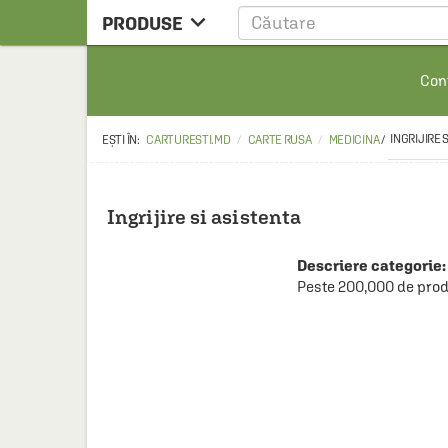

PRODUSE
CARTE
Cont
CARTE STRAINA
CARTE RUSA
INGRIJIRE 
CARTURESTI.MD
CARTE RUSA
MEDICINA
/
RAFTURI ALESE
MANGA
Ingrijire si asistenta
SCOLARESTI
Descriere categorie:
MUZICA
Peste 200,000 de prod
HOME & DECO
FILM
PAPETARIE
CEAI & ACCESORII