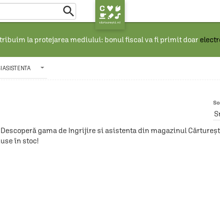

ribuim la protejarea mediului: bonul fiscal va fi primit doar
elect
SI ASISTENTA
So
S
Descoperă gama de Ingrijire si asistenta din magazinul Cărturești!
use în stoc!