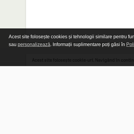
Acest site folosește cookies și tehnologii similare pentru fu
sau
personalizează
. Informații suplimentare poți găsi în
Pol
Acest site folosește cookie-uri. Navigând în contin
Linkuri utile

DESPRE CARTURESTI.MD

DESPRE CĂRTUREȘTI

ASISTENȚĂ

LIVRARE IN LIBRĂRIE

COSTURI DE TRANSPORT

POLITICA DE CONFIDENȚIALITATE