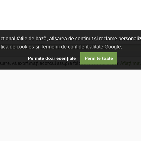
ncționalitățile de bază, afișarea de conținut și reclame personali
itica de cookies
și
Termenii de confidențialitate Google
.

Permite doar esențiale
Permite toate
uare, vă exprimați acordul asupra folosirii cookie-urilor.
Aflați mai
Livrare gratuită
Livrarea comenzilor este gratuită dacă
produsele livrate într-un singur colet depășesc
valoarea de 400 MDL în orașul Chișinău și 600
MDL în restul Republicii Moldova.
Follow Us