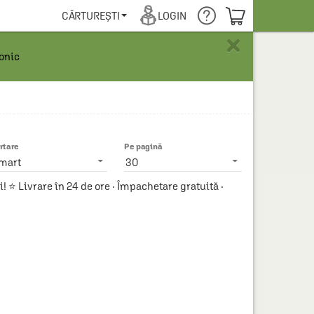
COȘUL TĂU
CĂRTUREȘTI
LOGIN
×
ronic
rtare
Pe pagină
mart
30
 ⭐ Livrare în 24 de ore · Împachetare gratuită ·