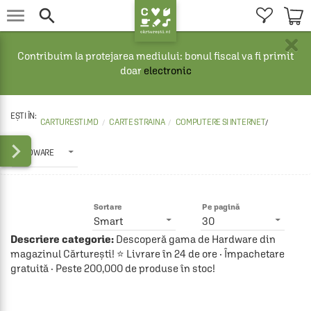


×
Contribuim la protejarea mediului: bonul fiscal va fi primit
doar
electronic
CARTURESTI.MD
CARTE STRAINA
COMPUTERE SI INTERNET
/

HARDWARE
Sortare
Pe pagină
Smart
30
Descriere categorie:
Descoperă gama de Hardware din
magazinul Cărturești! ⭐ Livrare în 24 de ore · Împachetare
gratuită · Peste 200,000 de produse în stoc!