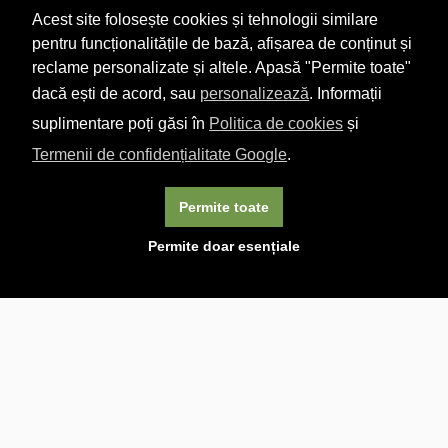
Acest site folosește cookies și tehnologii similare
pentru funcționalitățile de bază, afișarea de conținut și
reclame personalizate și altele. Apasă "Permite toate"
dacă ești de acord, sau
personalizează
. Informații
suplimentare poți găsi în
Politica de cookies
și
Termenii de confidențialitate Google
.
Permite toate
×
Acest site folosește cookie-uri. Navigând în continuare, vă
Permite doar esențiale
exprimați acordul asupra folosirii cookie-urilor.
Aflați mai
multe.
Linkuri utile

DESPRE CARTURESTI.MD

DESPRE CĂRTUREȘTI

ASISTENȚĂ

LIVRARE IN LIBRĂRIE