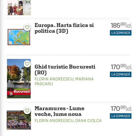
185
lei
.00
Europa. Harta fizica si
favorite_border
politica (3D)
LA COMANDĂ
favorite_border
170
lei
.00
Ghid turistic Bucuresti
(RO)
LA COMANDĂ
FLORIN ANDREESCU
,
MARIANA
PASCARU
170
lei
.00
Maramures - Lume
favorite_border
veche, lume noua
LA COMANDĂ
FLORIN ANDREESCU
,
DANA CIOLCA