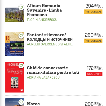
294
lei
.00
Album Romania
favorite_border
Suvenirs - Limba
ÎN STOC LOCAL
Feanceza
FLORIN ANDREESCU
260
lei
.00
Fantani si izvoare/
favorite_border
Колодцы и источники
ÎN STOC LOCAL
AURELIU OVERCENCO
ȘI ALȚII...
favorite_border
172
lei
.00
Ghid de conversatie
roman-italian pentru toti
STOC LIMITAT
ADRIANA LAZARESCU
favorite_border
206
lei
.00
Maroc