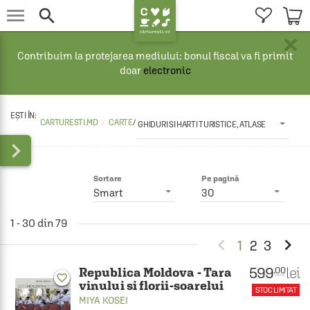


×
Contribuim la protejarea mediului: bonul fiscal va fi primit
doar
electronic
CARTURESTI.MD
CARTE
/
GHIDURI SI HARTI TURISTICE, ATLASE

Sortare
Pe pagină
Smart
30
1 - 30 din 79


1
2
3
599
lei
.00
Republica Moldova - Tara
favorite_border
vinului si florii-soarelui
STOC LIMITAT
MIYA KOSEI