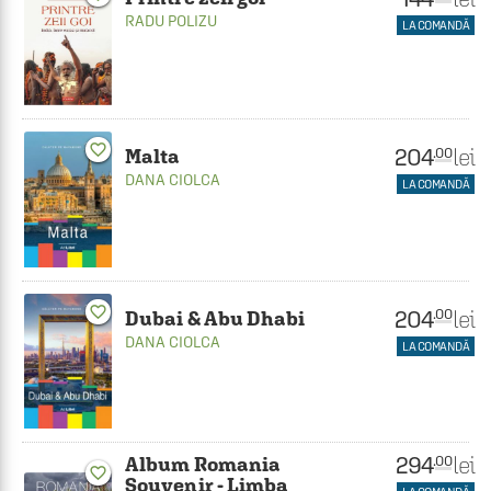
RADU POLIZU
LA COMANDĂ
favorite_border
204
lei
.00
Malta
DANA CIOLCA
LA COMANDĂ
favorite_border
204
lei
.00
Dubai & Abu Dhabi
DANA CIOLCA
LA COMANDĂ
294
lei
.00
Album Romania
favorite_border
Souvenir - Limba