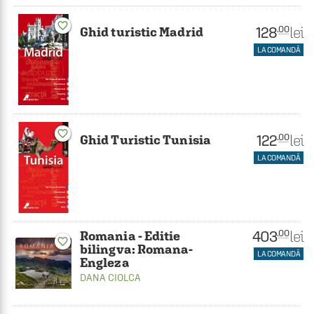
favorite_border
128
lei
.00
Ghid turistic Madrid
LA COMANDĂ
favorite_border
122
lei
.00
Ghid Turistic Tunisia
LA COMANDĂ
403
lei
.00
Romania - Editie
favorite_border
bilingva: Romana-
LA COMANDĂ
Engleza
DANA CIOLCA