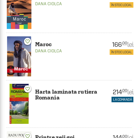
DANA CIOLCA
ÎN STOC LOCAL
favorite_border
166
lei
.00
Maroc
DANA CIOLCA
ÎN STOC LOCAL
favorite_border
214
lei
.00
Harta laminata rutiera
Romania
LA COMANDĂ
144
favorite_border
lei
.00
Printre zeii goi