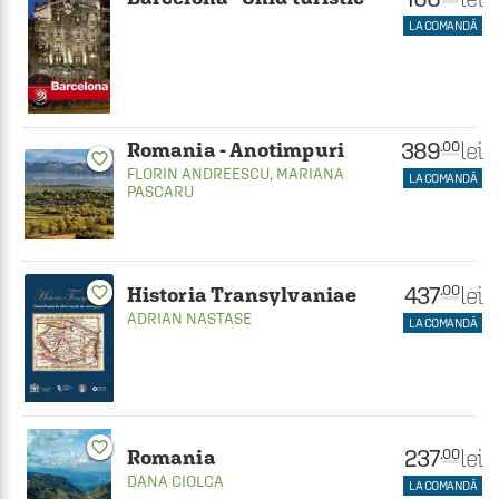
LA COMANDĂ
389
lei
.00
Romania - Anotimpuri
favorite_border
FLORIN ANDREESCU
,
MARIANA
LA COMANDĂ
PASCARU
437
lei
.00
Historia Transylvaniae
favorite_border
ADRIAN NASTASE
LA COMANDĂ
favorite_border
237
lei
.00
Romania
DANA CIOLCA
LA COMANDĂ