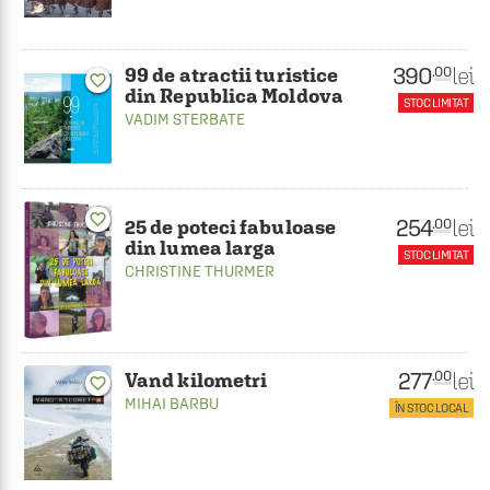
390
lei
.00
99 de atractii turistice
favorite_border
din Republica Moldova
STOC LIMITAT
VADIM STERBATE
favorite_border
254
lei
.00
25 de poteci fabuloase
din lumea larga
STOC LIMITAT
CHRISTINE THURMER
277
lei
.00
Vand kilometri
favorite_border
MIHAI BARBU
ÎN STOC LOCAL