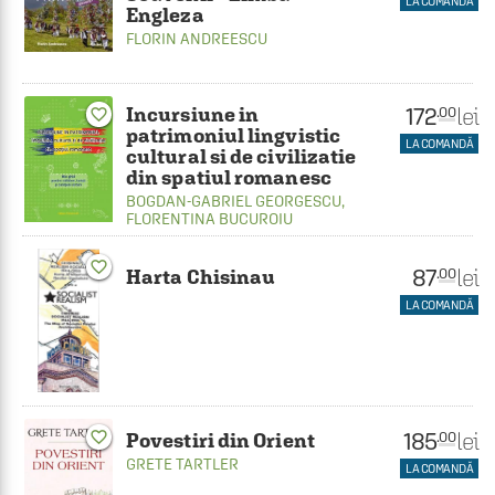
LA COMANDĂ
Engleza
FLORIN ANDREESCU
172
Incursiune in
lei
.00
favorite_border
patrimoniul lingvistic
LA COMANDĂ
cultural si de civilizatie
din spatiul romanesc
BOGDAN-GABRIEL GEORGESCU
,
FLORENTINA BUCUROIU
favorite_border
87
lei
.00
Harta Chisinau
LA COMANDĂ
185
favorite_border
lei
.00
Povestiri din Orient
GRETE TARTLER
LA COMANDĂ