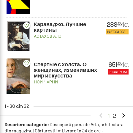
288
lei
.00
Караваджо. Лучшие
favorite_border
картины
ÎN STOC LOCAL
АСТАХОВ А. Ю
651
favorite_border
lei
.00
Стертые с холста. О
женщинах, изменивших
STOC LIMITAT
мир искусства
НОИ ЧАРНИ
1 - 30 din 32


1
2
Descriere categorie:
Descoperă gama de Arta, arhitectura
din magazinul Cărturești! ⭐ Livrare în 24 de ore ·