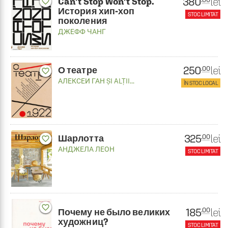
380
lei
Can’t Stop Won’t Stop.
favorite_border
История хип-хоп
STOC LIMITAT
поколения
ДЖЕФФ ЧАНГ
250
lei
.00
О театре
favorite_border
АЛЕКСЕИ ГАН
ȘI ALȚII...
ÎN STOC LOCAL
325
lei
.00
Шарлотта
favorite_border
АНДЖЕЛА ЛЕОН
STOC LIMITAT
favorite_border
185
lei
.00
Почему не было великих
художниц?
STOC LIMITAT