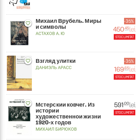
Михаил Врубель. Миры
35%
favorite_border
и символы
450
lei
.45
АСТАХОВ А. Ю
STOC LIMITAT
Взгляд улитки
favorite_border
35%
ДАНИЭЛЬ АРАСС
169
lei
.65
STOC LIMITAT
591
favorite_border
lei
.00
Мстерскии ковчег. Из
истории
STOC LIMITAT
художественнои жизни
1920-х годов
МИХАИЛ БИРЮКОВ