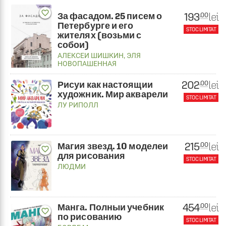
favorite_border
193
За фасадом. 25 писем о
lei
.00
Петербурге и его
STOC LIMITAT
жителях (возьми с
собои)
АЛЕКСЕИ ШИШКИН
,
ЭЛЯ
НОВОПАШЕННАЯ
202
lei
.00
Рисуи как настоящии
favorite_border
художник. Мир акварели
STOC LIMITAT
ЛУ РИПОЛЛ
215
lei
.00
Магия звезд. 10 моделеи
favorite_border
для рисования
STOC LIMITAT
ЛЮДМИ
454
lei
.00
Манга. Полныи учебник
favorite_border
по рисованию
STOC LIMITAT