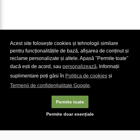
Acest site folosește cookies și tehnologii similare
pentru funcționalitățile de bază, afișarea de conținut și
reclame personalizate și altele. Apasă "Permite toate"
dacă ești de acord, sau
personalizează
. Informații
suplimentare poți găsi în
Politica de cookies
și
Termenii de confidențialitate Google
.
Permite toate
×
Acest site folosește cookie-uri. Navigând în continuare, vă
Permite doar esențiale
exprimați acordul asupra folosirii cookie-urilor.
Aflați mai
multe.
Linkuri utile

DESPRE CARTURESTI.MD