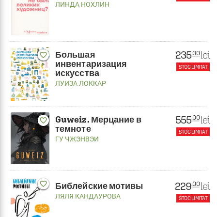
ЛИНДА НОХЛИН
235
lei
.00
Большая
favorite_border
инвентаризация
STOC LIMITAT
искусства
ЛУИЗА ЛОККАР
555
lei
.00
Guweiz. Мерцание в
favorite_border
темноте
STOC LIMITAT
ГУ ЧЖЭНВЭИ
229
favorite_border
lei
.00
Библейские мотивы
ЛЯЛЯ КАНДАУРОВА
STOC LIMITAT