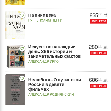
235
lei
.00
На пике века
favorite_border
ГУГГЕНХАИМ ПЕГГИ
STOC LIMITAT
280
lei
.00
Искусство на каждыи
favorite_border
день. 365 истории и
STOC LIMITAT
занимательных фактов
АЛЕКСАНДР УРГО
favorite_border
686
lei
.00
Нелюбовь. О путинскои
России в девяти
STOC LIMITAT
фильмах
АЛЕКСАНДР РОДНЯНСКИИ