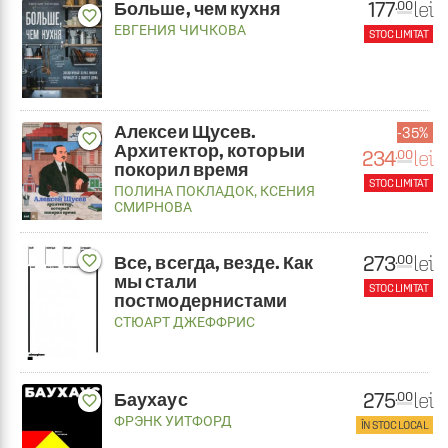
177
lei
.00
Больше, чем кухня
favorite_border
ЕВГЕНИЯ ЧИЧКОВА
STOC LIMITAT
Алексеи Щусев.
35%
favorite_border
Архитектор, которыи
234
lei
.00
покорил время
STOC LIMITAT
ПОЛИНА ПОКЛАДОК
,
КСЕНИЯ
СМИРНОВА
273
lei
.00
Все, всегда, везде. Как
favorite_border
мы стали
STOC LIMITAT
постмодернистами
СТЮАРТ ДЖЕФФРИС
275
lei
.00
Баухаус
favorite_border
ФРЭНК УИТФОРД
ÎN STOC LOCAL