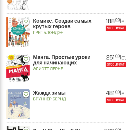
188
lei
.00
Комикс. Создаи самых
favorite_border
крутых героев
STOC LIMITAT
ГРЕГ БЛОНДЭН
251
lei
.00
Манга. Простые уроки
favorite_border
для начинающих
STOC LIMITAT
ЭЛИОТТ ЛЕРНЕ
481
lei
.00
Жажда зимы
favorite_border
БРУННЕР БЕРНД
STOC LIMITAT
.00