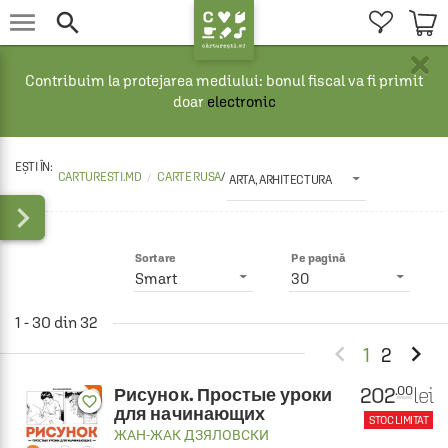


×
Contribuim la protejarea mediului: bonul fiscal va fi primit
doar
electronic
CARTURESTI.MD
CARTE RUSA
/
ARTA, ARHITECTURA

Sortare
Pe pagină
Smart
30
1 - 30 din 32


1
2
202
lei
.00
Рисунок. Простые уроки
favorite_border
для начинающих
STOC LIMITAT
ЖАН-ЖАК ДЗЯЛОВСКИ