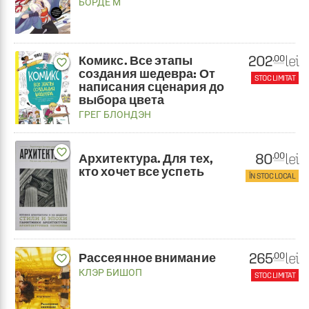
БОРДЕ М
202
lei
.00
Комикс. Все этапы
favorite_border
создания шедевра: От
STOC LIMITAT
написания сценария до
выбора цвета
ГРЕГ БЛОНДЭН
favorite_border
80
lei
.00
Архитектура. Для тех,
кто хочет все успеть
ÎN STOC LOCAL
265
lei
.00
Рассеянное внимание
favorite_border
КЛЭР БИШОП
STOC LIMITAT