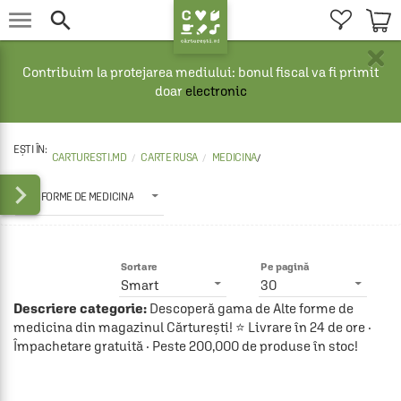


×
Contribuim la protejarea mediului: bonul fiscal va fi primit
doar
electronic
CARTURESTI.MD
CARTE RUSA
MEDICINA
/

ALTE FORME DE MEDICINA
Sortare
Pe pagină
Smart
30
Descriere categorie:
Descoperă gama de Alte forme de
medicina din magazinul Cărturești! ⭐ Livrare în 24 de ore ·
Împachetare gratuită · Peste 200,000 de produse în stoc!