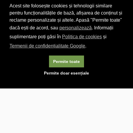
Acest site folosește cookies și tehnologii similare
pentru funcționalitățile de bază, afișarea de conținut și
reclame personalizate și altele. Apasă "Permite toate"
dacă ești de acord, sau
personalizează
. Informații
suplimentare poți găsi în
Politica de cookies
și
Termenii de confidențialitate Google
.
Permite toate
×
Acest site folosește cookie-uri. Navigând în continuare, vă
Permite doar esențiale
exprimați acordul asupra folosirii cookie-urilor.
Aflați mai
multe.
Linkuri utile

DESPRE CARTURESTI.MD

DESPRE CĂRTUREȘTI

ASISTENȚĂ

LIVRARE IN LIBRĂRIE