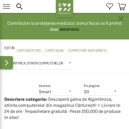


×
Contribuim la protejarea mediului: bonul fiscal va fi primit
doar
electronic
CARTURESTI.MD
CARTE RUSA
COMPUTERE SI INTERNET
/

ALGORITMICA, STIINTA COMPUTERELOR
Sortare
Pe pagină
Smart
30
Descriere categorie:
Descoperă gama de Algoritmica,
stiinta computerelor din magazinul Cărturești! ⭐ Livrare în
24 de ore · Împachetare gratuită · Peste 200,000 de produse
în stoc!