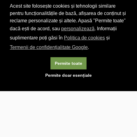
Acest site folosește cookies și tehnologii similare
pentru funcționalitățile de bază, afișarea de conținut și
reclame personalizate și altele. Apasă "Permite toate"
dacă ești de acord, sau
personalizează
. Informații
suplimentare poți găsi în
Politica de cookies
și
Termenii de confidențialitate Google
.
Permite toate
×
Acest site folosește cookie-uri. Navigând în continuare, vă
Permite doar esențiale
exprimați acordul asupra folosirii cookie-urilor.
Aflați mai
multe.
Linkuri utile

DESPRE CARTURESTI.MD

DESPRE CĂRTUREȘTI

ASISTENȚĂ

LIVRARE IN LIBRĂRIE